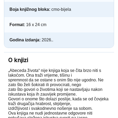
Boja knjižnog bloka:
crno-bijela
Format:
16 x 24 cm
Godina izdanja:
2026..
O knjizi
„Abeceda života“ nije knjiga koja se čita brzo niti s
lakoćom. Ona traži vrijeme, tišinu i
spremnost da se ostane s onim što nije ugodno. Ne
zato što želi šokirati ili provocirati, nego
zato što govori o životima koji se nastavljaju nakon
iskustava koja ih zauvijek promijene.
Govori o onome što dolazi poslije, kada se od čovjeka
traži drugačija hrabrost, strpljenje,
izdržljivost i svakodnevno nošenje sa sobom.
Ova knjiga ne nudi jednostavne odgovore niti
pokušava složena iskustva svesti na jasne