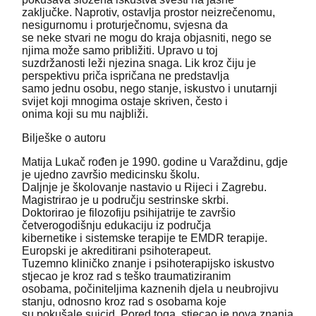
zaključke. Naprotiv, ostavlja prostor neizrečenomu,
nesigurnomu i proturječnomu, svjesna da
se neke stvari ne mogu do kraja objasniti, nego se
njima može samo približiti. Upravo u toj
suzdržanosti leži njezina snaga. Lik kroz čiju je
perspektivu priča ispričana ne predstavlja
samo jednu osobu, nego stanje, iskustvo i unutarnji
svijet koji mnogima ostaje skriven, često i
onima koji su mu najbliži.
Bilješke o autoru
Matija Lukač rođen je 1990. godine u Varaždinu, gdje
je ujedno završio medicinsku školu.
Daljnje je školovanje nastavio u Rijeci i Zagrebu.
Magistrirao je u području sestrinske skrbi.
Doktorirao je filozofiju psihijatrije te završio
četverogodišnju edukaciju iz područja
kibernetike i sistemske terapije te EMDR terapije.
Europski je akreditirani psihoterapeut.
Tuzemno kliničko znanje i psihoterapijsko iskustvo
stjecao je kroz rad s teško traumatiziranim
osobama, počiniteljima kaznenih djela u neubrojivu
stanju, odnosno kroz rad s osobama koje
su pokušale suicid. Pored toga, stjecao je nova znanja