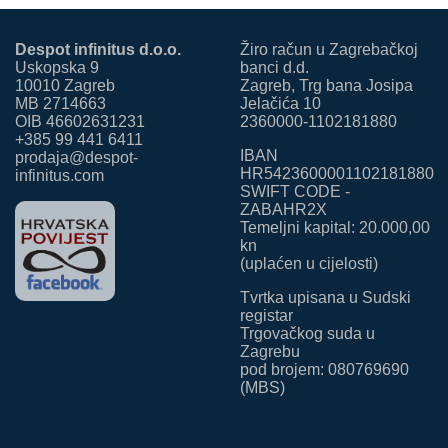
Despot infinitus d.o.o.
Žiro račun u Zagrebačkoj
Uskopska 9
banci d.d.
10010 Zagreb
Zagreb, Trg bana Josipa
MB 2714663
Jelačića 10
OIB 46602631231
2360000-1102181880
+385 99 441 6411
IBAN
prodaja@despot-
HR5423600001102181880
infinitus.com
SWIFT CODE -
ZABAHR2X
Temeljni kapital: 20.000,00
kn
(uplaćen u cijelosti)
Tvrtka upisana u Sudski
registar
Trgovačkog suda u
Zagrebu
pod brojem: 080769690
(MBS)