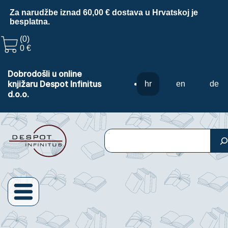
Za narudžbe iznad 60,00 € dostava u Hrvatskoj je
besplatna.
(0)
0 €
Dobrodošli u online
knjižaru Despot Infinitus
hr
en
de
d.o.o.
Pretraga