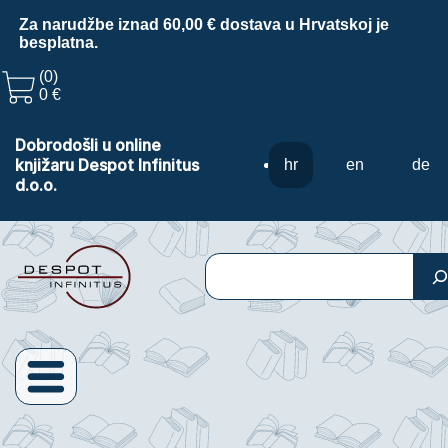
Za narudžbe iznad 60,00 € dostava u Hrvatskoj je
besplatna.
(0)
0 €
Dobrodošli u online
knjižaru Despot Infinitus
hr
en
de
d.o.o.
Pretraga