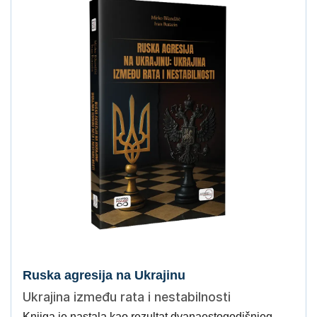
Ruska agresija na Ukrajinu
Ukrajina između rata i nestabilnosti
Knjiga je nastala kao rezultat dvanaestogodišnjeg