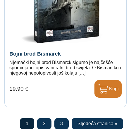
Bojni brod Bismarck
Njemački bojni brod Bismarck sigurno je najčešće
spominjani i opisivani ratni brod svijeta. O Bismarcku i
njegovoj nepotopivosti još kolaju […]
19.90 €
Kupi
1
2
3
Sljedeća stranica »