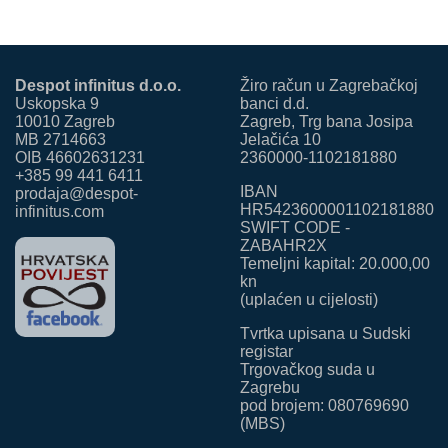
Despot infinitus d.o.o.
Žiro račun u Zagrebačkoj
Uskopska 9
banci d.d.
10010 Zagreb
Zagreb, Trg bana Josipa
MB 2714663
Jelačića 10
OIB 46602631231
2360000-1102181880
+385 99 441 6411
IBAN
prodaja@despot-
HR5423600001102181880
infinitus.com
SWIFT CODE -
ZABAHR2X
Temeljni kapital: 20.000,00
kn
(uplaćen u cijelosti)
Tvrtka upisana u Sudski
registar
Trgovačkog suda u
Zagrebu
pod brojem: 080769690
(MBS)