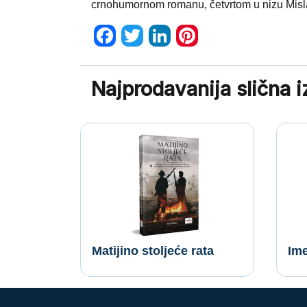
crnohumornom romanu, četvrtom u nizu Misl
Facebook
Twitter
LinkedIn
Pinterest
Najprodavanija slična 
Matijino stoljeće rata
Ime