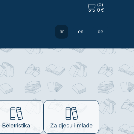
(0)
0 €
hr
en
de
Beletristika
Za djecu i mlade