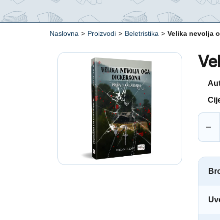
Naslovna
>
Proizvodi
>
Beletristika
>
Velika nevolja 
Ve
Au
Cij
−
Bro
Uv