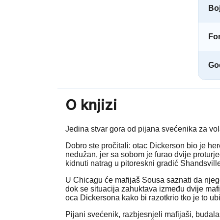
Boj
Fo
God
O knjizi
Jedina stvar gora od pijana svećenika za vol
Dobro ste pročitali: otac Dickerson bio je he
nedužan, jer sa sobom je furao dvije proturječ
kidnuti natrag u pitoreskni gradić Shandsvill
U Chicagu će mafijaš Sousa saznati da njego
dok se situacija zahuktava između dvije mafi
oca Dickersona kako bi razotkrio tko je to u
Pijani svećenik, razbjesnjeli mafijaši, buda