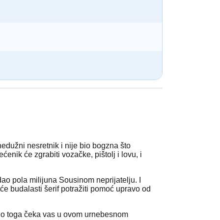
nedužni nesretnik i nije bio bogzna što
enik će zgrabiti vozačke, pištolj i lovu, i
o pola milijuna Sousinom neprijatelju. I
će budalasti šerif potražiti pomoć upravo od
 mnogo toga čeka vas u ovom urnebesnom