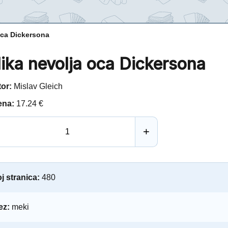
oca Dickersona
lika nevolja oca Dickersona
tor:
Mislav Gleich
ena:
17.24 €
+
j stranica:
480
ez:
meki