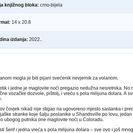
a knjižnog bloka:
crno-bijela
rmat:
14 x 20.8
ina izdanja:
2022..
anom mogla je biti pijani svećenik nevjernik za volanom.
retik i jedne je maglovite noći pregazio nedužna nesretnika. No 
ne vozačke dozvole, pištolj, i vreću s pola milijuna dolara. A sveć
e.
v čovjek nikad nije stigao na ugovoreno mjesto sastanka i preda
jaške stranke koje šalju poslanike u Shandsville po lovu, jedan 
bio ubogog putnika one maglovite noći u Coloradu.
lasti šerif i jedna vreća s pola milijuna dolara – sve ovo i još