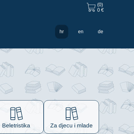
(0)
0 €
hr
en
de
Beletristika
Za djecu i mlade