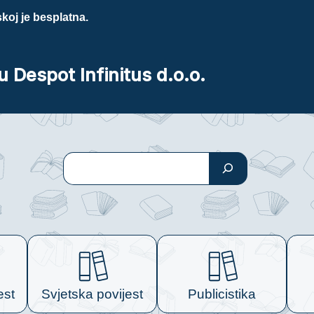
koj je besplatna.
u Despot Infinitus d.o.o.
Pretraga
est
Svjetska povijest
Publicistika