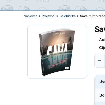
Naslovna
>
Proizvodi
>
Beletristika
>
Sava mirno teč
Sa
Au
Cij
−
Uv
Boj