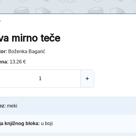
e
va mirno teče
tor:
Boženka Bagarić
ena:
13.26 €
+
ez:
meki
a knjižnog bloka:
u boji