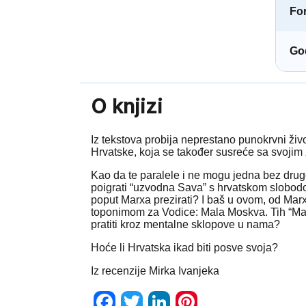
Fo
God
O knjizi
Iz tekstova probija neprestano punokrvni živo
Hrvatske, koja se također susreće sa svoji
Kao da te paralele i ne mogu jedna bez druge
poigrati “uzvodna Sava” s hrvatskom slobodom i
poput Marxa prezirati? I baš u ovom, od Ma
toponimom za Vodice: Mala Moskva. Tih “Malih
pratiti kroz mentalne sklopove u nama?
Hoće li Hrvatska ikad biti posve svoja?
Iz recenzije Mirka Ivanjeka