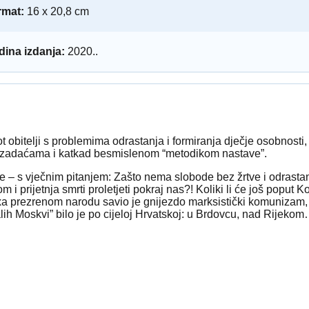
rmat:
16 x 20,8 cm
ina izdanja:
2020..
t obitelji s problemima odrastanja i formiranja dječje osobnosti,
m zadaćama i katkad besmislenom “metodikom nastave”.
 – s vječnim pitanjem: Zašto nema slobode bez žrtve i odrastan
 prijetnja smrti proletjeti pokraj nas?! Koliki li će još poput Ko
rxa prezrenom narodu savio je gnijezdo marksistički komunizam,
 Moskvi” bilo je po cijeloj Hrvatskoj: u Brdovcu, nad Rijekom…