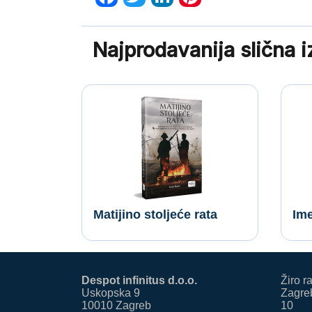
Facebook
Twitter
LinkedIn
Pinterest
Najprodavanija slična 
Matijino stoljeće rata
Ime
Despot infinitus d.o.o.
Žiro r
Uskopska 9
Zagreb
10010 Zagreb
10