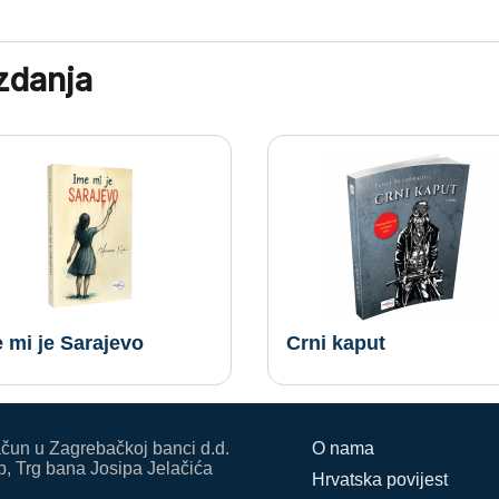
izdanja
 mi je Sarajevo
Crni kaput
ačun u Zagrebačkoj banci d.d.
O nama
, Trg bana Josipa Jelačića
Hrvatska povijest