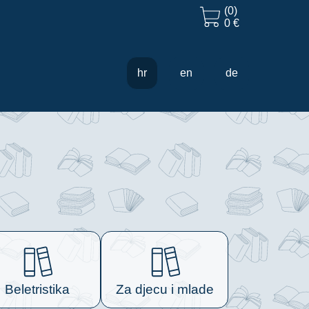
(0)
0 €
hr
en
de
Beletristika
Za djecu i mlade