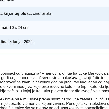
a knjižnog bloka:
crno-bijela
rmat:
16 x 24 cm
ina izdanja:
2022..
bošnjačkog unitarizma” – najnovija knjiga fra Luke Markovića 
godina „mirnodopskim“ sredstvima pokušava „osvojiti“ dio terito
Marković se zadnjih nekoliko godina profilirao kao jedan od naja
o crkveni mediji za koje piše redovne kolumne (npr. Katolički 
u Njemačkoj u kojoj je fra Luka proveo dobar dio svog života pasto
e tekstove piše iz ljubavi prema svom narodu ne zatvarajući oči
 nije doraslo vremenu u kojem živimo. Puno je takvih tekstova u 
zbog činjenice što se njegov narod, usprkos svim potencijalima