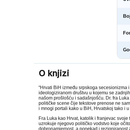
Boj
Fo
God
O knjizi
“Hrvati BiH između srpskoga secesionizma i 
ideologiziranom društvu u kojemu se zadnjih 
našom prošlošću i sadašnjošću. Dr. fra Luka 
političke scene čije tekstove prenose ne sam
i mnogi portali kako u BiH, Hrvatskoj tako i 
Fra Luka kao Hrvat, katolik i franjevac svoj
uzrokuje njegovo političko vodstvo koje očito
dobronamjernost, a ponekad i rezigniranost 