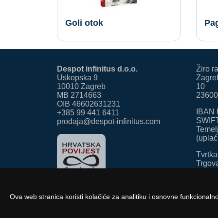
Goli otok
Pa
Despot infinitus d.o.o.
Žiro r
Uskopska 9
Zagreb
10010 Zagreb
10
MB 2714663
23600
OIB 46602631231
IBAN 
+385 99 441 6411
SWIF
prodaja@despot-infinitus.com
Temelj
(uplać
Tvrtka
Trgov
pod b
Ova web stranica koristi kolačiće za analitiku i osnovne funkcionalno