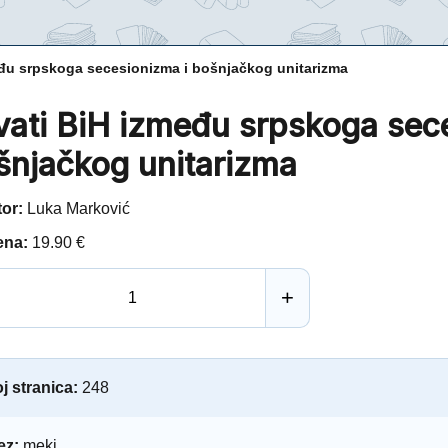
eđu srpskoga secesionizma i bošnjačkog unitarizma
vati BiH između srpskoga sec
šnjačkog unitarizma
tor:
Luka Marković
ena:
19.90 €
+
j stranica:
248
ez:
meki