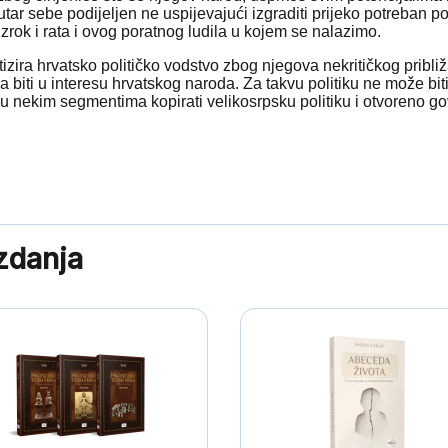
tar sebe podijeljen ne uspijevajući izgraditi prijeko potreban po
uzrok i rata i ovog poratnog ludila u kojem se nalazimo.
izira hrvatsko političko vodstvo zbog njegova nekritičkog približ
a biti u interesu hrvatskog naroda. Za takvu politiku ne može bit
 u nekim segmentima kopirati velikosrpsku politiku i otvoreno go
izdanja