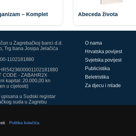
ganizam – Komplet
Abeceda života
ačun u Zagrebačkoj banci d.d.
O nama
, Trg bana Josipa Jelačića
Hrvatska povijest
00-1102181880
Svjetska povijest
Publicistika
HR5423600001102181880
T CODE - ZABAHR2X
Beletristika
ni kapital: 20.000,00 kn
Za djecu i mlade
en u cijelosti)
 upisana u Sudski registar
ačkog suda u Zagrebu
rojem: 080769690 (MBS)
sti.
Politika kolačića
© Despot Infinitus d.o.o. 2025.-2026. Sva prava pridržana.