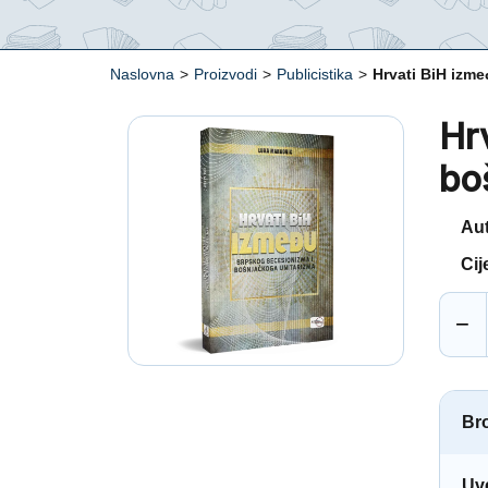
Naslovna
>
Proizvodi
>
Publicistika
>
Hrvati BiH izm
Hr
bo
Au
Cij
−
Bro
Uv