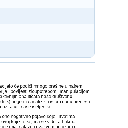
zacijelo će podići mnogo prašine u našem
rija i povijesti zloupotrebom i manipulacijom
ktivnijih analitičara naše društveno-
tjednik) nego mu analize u istom danu prenesu
rizirajući naše iseljenike.
 za one negativne pojave koje Hrvatima
ovoj knjizi u kojima se vidi fra Lukina
 koje ima, nalazi u ovakvom položaju u