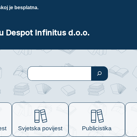
koj je besplatna.
u Despot Infinitus d.o.o.
Pretraga
est
Svjetska povijest
Publicistika