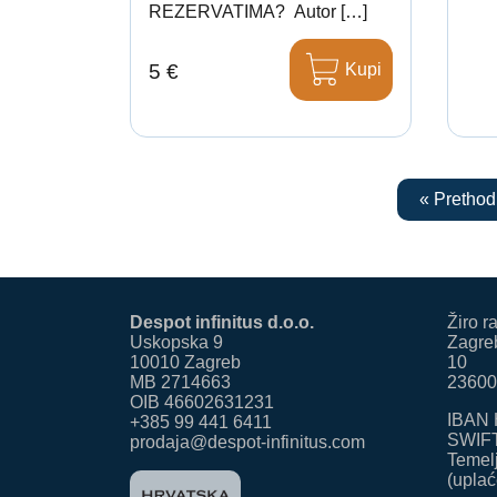
REZERVATIMA? Autor […]
Kupi
5 €
« Prethod
Despot infinitus d.o.o.
Žiro r
Uskopska 9
Zagreb
10010 Zagreb
10
MB 2714663
23600
OIB 46602631231
IBAN 
+385 99 441 6411
SWIF
prodaja@despot-infinitus.com
Temelj
(uplać