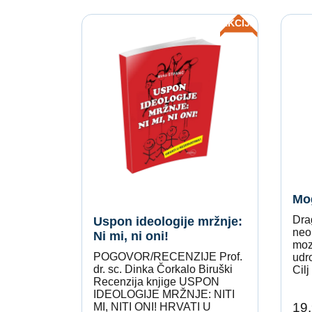
AKCIJA
Mog
Drag
Uspon ideologije mržnje:
neo
Ni mi, ni oni!
moz
POGOVOR/RECENZIJE Prof.
udr
dr. sc. Dinka Čorkalo Biruški
Cilj
Recenzija knjige USPON
IDEOLOGIJE MRŽNJE: NITI
19.
MI, NITI ONI! HRVATI U