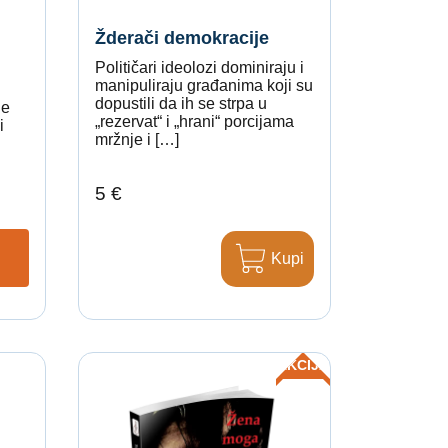
Žderači demokracije
Političari ideolozi dominiraju i
manipuliraju građanima koji su
dopustili da ih se strpa u
je
„rezervat“ i „hrani“ porcijama
i
mržnje i […]
5 €
Kupi
AKCIJA