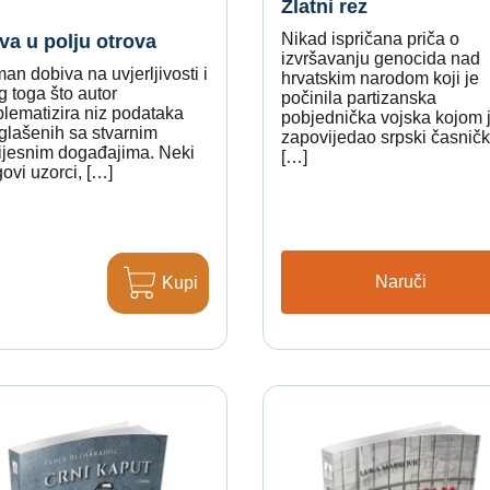
Zlatni rez
Nikad ispričana priča o
va u polju otrova
izvršavanju genocida nad
n dobiva na uvjerljivosti i
hrvatskim narodom koji je
 toga što autor
počinila partizanska
blematizira niz podataka
pobjednička vojska kojom 
glašenih sa stvarnim
zapovijedao srpski časničk
ijesnim događajima. Neki
[…]
ovi uzorci, […]
Naruči
Kupi