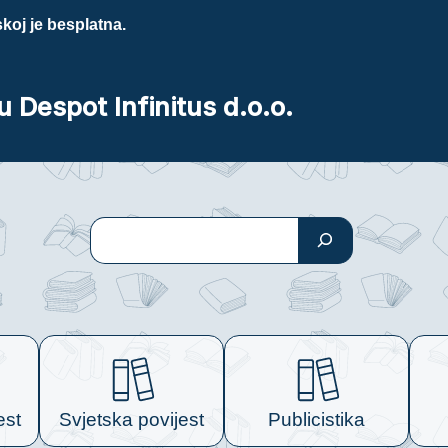
koj je besplatna.
u Despot Infinitus d.o.o.
Pretraga
est
Svjetska povijest
Publicistika