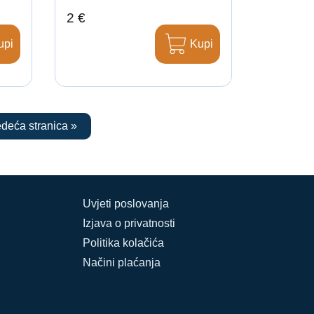
2 €
upi
Kupi
edeća stranica »
Uvjeti poslovanja
Izjava o privatnosti
Politika kolačića
Načini plaćanja