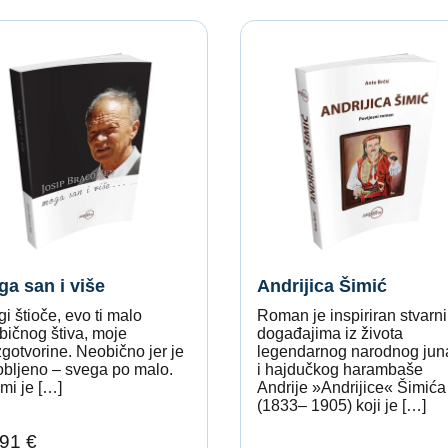
a san i više
Andrijica Šimić
i štioče, evo ti malo
Roman je inspiriran stvarn
bičnog štiva, moje
događajima iz života
gotvorine. Neobično jer je
legendarnog narodnog jun
obljeno – svega po malo.
i hajdučkog harambaše
 mi je […]
Andrije »Andrijice« Šimića
(1833– 1905) koji je […]
91 €