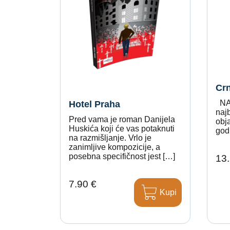
Crn
NAG
Hotel Praha
najb
Pred vama je roman Danijela
obja
Huskića koji će vas potaknuti
god
na razmišljanje. Vrlo je
zanimljive kompozicije, a
posebna specifičnost jest […]
13.
7.90 €
Kupi