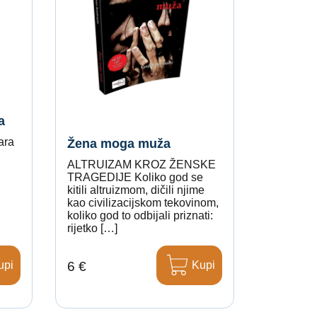
a
ara
Žena moga muža
ALTRUIZAM KROZ ŽENSKE
TRAGEDIJE Koliko god se
kitili altruizmom, dičili njime
kao civilizacijskom tekovinom,
koliko god to odbijali priznati:
rijetko […]
upi
Kupi
6 €