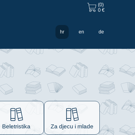
(0)
0 €
hr
en
de
Beletristika
Za djecu i mlade