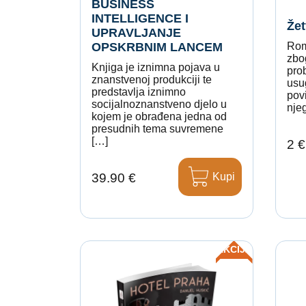
BUSINESS
INTELLIGENCE I
Žet
UPRAVLJANJE
OPSKRBNIM LANCEM
Roma
zbog
Knjiga je iznimna pojava u
pro
znanstvenoj produkciji te
usu
predstavlja iznimno
pov
socijalnoznanstveno djelo u
njeg
kojem je obrađena jedna od
presudnih tema suvremene
[…]
2 €
Kupi
39.90 €
AKCIJA