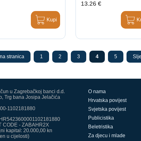
13.26 €
Kupi
K
na stranica
1
2
3
4
5
Slj
ačun u Zagrebačkoj banci d.d.
O nama
, Trg bana Josipa Jelačića
Hrvatska povijest
00-1102181880
Svjetska povijest
Publicistika
HR5423600001102181880
T CODE - ZABAHR2X
Beletristika
ni kapital: 20.000,00 kn
Za djecu i mlade
en u cijelosti)