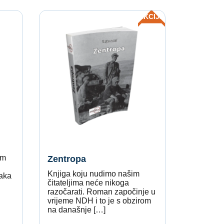
AKCIJA
im
Zentropa
Knjiga koju nudimo našim
aka
čitateljima neće nikoga
razočarati. Roman započinje u
vrijeme NDH i to je s obzirom
na današnje […]