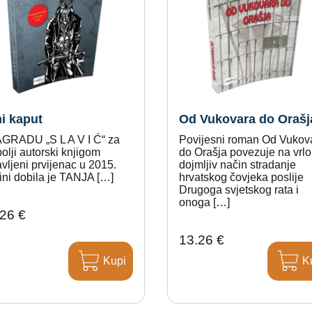
i kaput
Od Vukovara do Orašj
RADU „S L A V I Ć“ za
Povijesni roman Od Vukov
olji autorski knjigom
do Orašja povezuje na vrlo
vljeni prvijenac u 2015.
dojmljiv način stradanje
ini dobila je TANJA […]
hrvatskog čovjeka poslije
Drugoga svjetskog rata i
onoga […]
26 €
13.26 €
Kupi
K