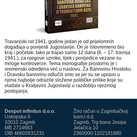
Travanjski rat 1941. godine jedan je od prijelomnih
događaja u povijesti Jugoslavije. On je istovremeno bio
kraj i početak. Iako je trajao samo 12 dana (6. – 17. travnja
1941.), za njegove uzroke, tijek i posljedice vezane su
mnoge kontroverze. Tema monografije prostorno je i
vremenski određena već u naslovu. Za Banovinu Hrvatsku
i Dravsku banovinu odlučili smo se jer su se upravo u
njima najbolje odrazile složene političke prilike koje su
vladale u Kraljevini Jugoslaviji u razdoblju njezinog
postojanja.
Despot infinitus d.o.o.
Žiro račun u Zagrebačkoj
Uskopska 9
banci d.d.
10010 Zagreb
Zagreb, Trg bana Josipa
MB 2714663
Jelačića 10
OIB 46602631231
2360000-1102181880