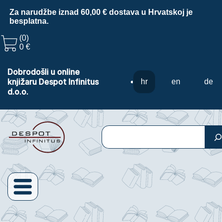
Za narudžbe iznad 60,00 € dostava u Hrvatskoj je
besplatna.
(0)
0 €
Dobrodošli u online
knjižaru Despot Infinitus
hr
en
de
d.o.o.
Pretraga