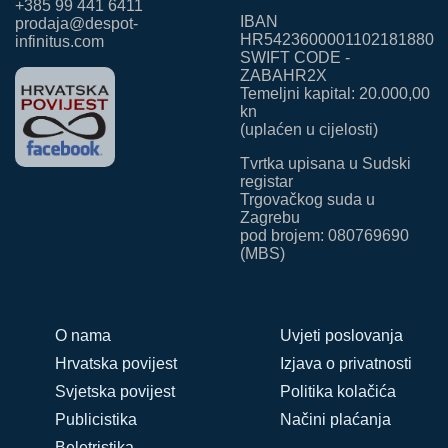
+385 99 441 6411
IBAN
prodaja@despot-
HR5423600001102181880
infinitus.com
SWIFT CODE -
ZABAHR2X
Temeljni kapital: 20.000,00
kn
(uplaćen u cijelosti)
Tvrtka upisana u Sudski
registar
Trgovačkog suda u
Zagrebu
pod brojem: 080769690
(MBS)
O nama
Uvjeti poslovanja
Hrvatska povijest
Izjava o privatnosti
Svjetska povijest
Politika kolačića
Publicistika
Načini plaćanja
Beletristika