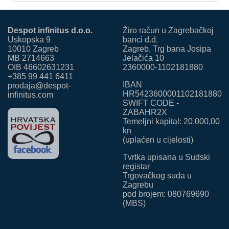
Despot infinitus d.o.o.
Žiro račun u Zagrebačkoj
Uskopska 9
banci d.d.
10010 Zagreb
Zagreb, Trg bana Josipa
MB 2714663
Jelačića 10
OIB 46602631231
2360000-1102181880
+385 99 441 6411
IBAN
prodaja@despot-
HR5423600001102181880
infinitus.com
SWIFT CODE -
ZABAHR2X
Temeljni kapital: 20.000,00
kn
(uplaćen u cijelosti)
Tvrtka upisana u Sudski
registar
Trgovačkog suda u
Zagrebu
pod brojem: 080769690
(MBS)