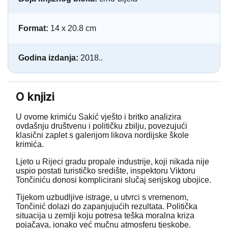
Format:
14 x 20.8 cm
Godina izdanja:
2018..
O knjizi
U ovome krimiću Sakić vješto i britko analizira
ovdašnju društvenu i političku zbilju, povezujući
klasični zaplet s galerijom likova nordijske škole
krimića.
Ljeto u Rijeci gradu propale industrije, koji nikada nije
uspio postati turističko središte, inspektoru Viktoru
Tončiniću donosi komplicirani slučaj serijskog ubojice.
Tijekom uzbudljive istrage, u utvrci s vremenom,
Tončinić dolazi do zapanjujućih rezultata. Politička
situacija u zemlji koju potresa teška moralna kriza
pojačava, ionako već mučnu atmosferu tjeskobe.