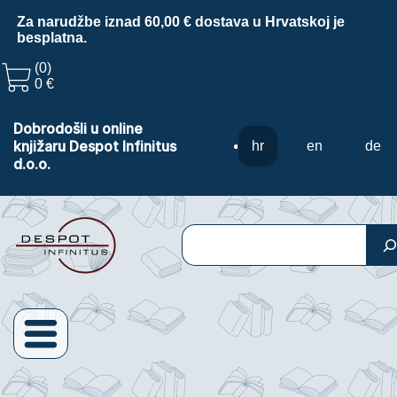
Za narudžbe iznad 60,00 € dostava u Hrvatskoj je
besplatna.
(0)
0 €
Dobrodošli u online
knjižaru Despot Infinitus
hr
en
de
d.o.o.
Pretraga