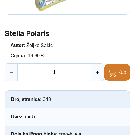
Stella Polaris
Autor:
Željko Sakić
Cijena:
19.90 €
−
+
Kupi
Broj stranica:
348
Uvez:
meki
Boja knjižnog bloka:
crno-bijela