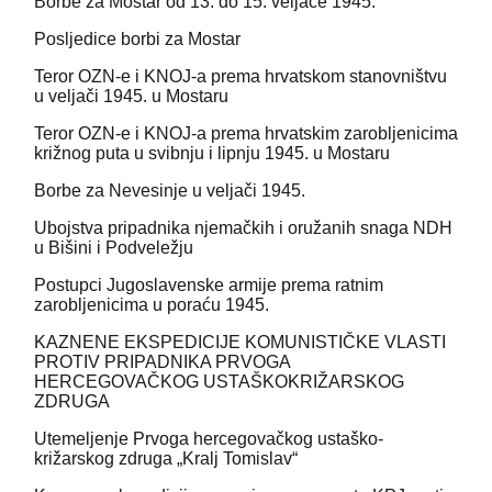
Borbe za Mostar od 13. do 15. veljače 1945.
Posljedice borbi za Mostar
Teror OZN-e i KNOJ-a prema hrvatskom stanovništvu
u veljači 1945. u Mostaru
Teror OZN-e i KNOJ-a prema hrvatskim zarobljenicima
križnog puta u svibnju i lipnju 1945. u Mostaru
Borbe za Nevesinje u veljači 1945.
Ubojstva pripadnika njemačkih i oružanih snaga NDH
u Bišini i Podveležju
Postupci Jugoslavenske armije prema ratnim
zarobljenicima u poraću 1945.
KAZNENE EKSPEDICIJE KOMUNISTIČKE VLASTI
PROTIV PRIPADNIKA PRVOGA
HERCEGOVAČKOG USTAŠKOKRIŽARSKOG
ZDRUGA
Utemeljenje Prvoga hercegovačkog ustaško-
križarskog zdruga „Kralj Tomislav“