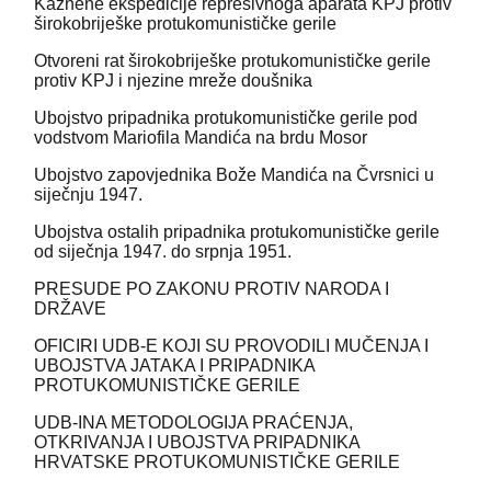
Kaznene ekspedicije represivnoga aparata KPJ protiv
širokobriješke protukomunističke gerile
Otvoreni rat širokobriješke protukomunističke gerile
protiv KPJ i njezine mreže doušnika
Ubojstvo pripadnika protukomunističke gerile pod
vodstvom Mariofila Mandića na brdu Mosor
Ubojstvo zapovjednika Bože Mandića na Čvrsnici u
siječnju 1947.
Ubojstva ostalih pripadnika protukomunističke gerile
od siječnja 1947. do srpnja 1951.
PRESUDE PO ZAKONU PROTIV NARODA I
DRŽAVE
OFICIRI UDB-E KOJI SU PROVODILI MUČENJA I
UBOJSTVA JATAKA I PRIPADNIKA
PROTUKOMUNISTIČKE GERILE
UDB-INA METODOLOGIJA PRAĆENJA,
OTKRIVANJA I UBOJSTVA PRIPADNIKA
HRVATSKE PROTUKOMUNISTIČKE GERILE