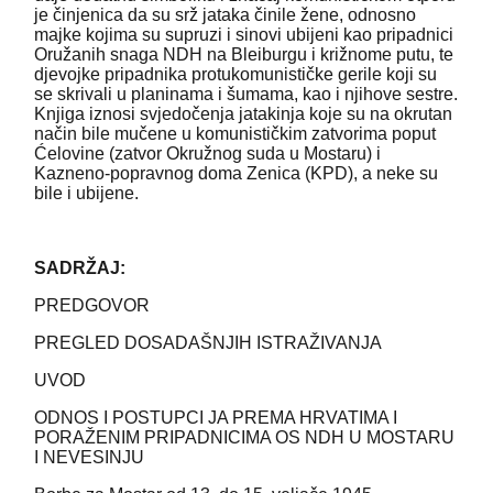
je činjenica da su srž jataka činile žene, odnosno
majke kojima su supruzi i sinovi ubijeni kao pripadnici
Oružanih snaga NDH na Bleiburgu i križnome putu, te
djevojke pripadnika protukomunističke gerile koji su
se skrivali u planinama i šumama, kao i njihove sestre.
Knjiga iznosi svjedočenja jatakinja koje su na okrutan
način bile mučene u komunističkim zatvorima poput
Ćelovine (zatvor Okružnog suda u Mostaru) i
Kazneno-popravnog doma Zenica (KPD), a neke su
bile i ubijene.
SADRŽAJ:
PREDGOVOR
PREGLED DOSADAŠNJIH ISTRAŽIVANJA
UVOD
ODNOS I POSTUPCI JA PREMA HRVATIMA I
PORAŽENIM PRIPADNICIMA OS NDH U MOSTARU
I NEVESINJU