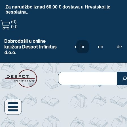
Za narudžbe iznad 60,00 € dostava u Hrvatskoj je
besplatna.
(0)
0 €
Dobrodošli u online
knjižaru Despot Infinitus
hr
en
de
d.o.o.
Pretraga