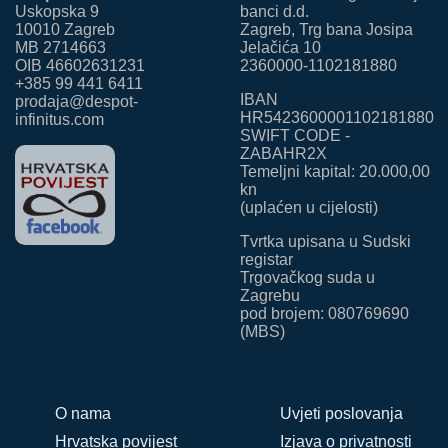
Uskopska 9
banci d.d.
10010 Zagreb
Zagreb, Trg bana Josipa
MB 2714663
Jelačića 10
OIB 46602631231
2360000-1102181880
+385 99 441 6411
IBAN
prodaja@despot-
HR5423600001102181880
infinitus.com
SWIFT CODE -
ZABAHR2X
Temeljni kapital: 20.000,00
kn
(uplaćen u cijelosti)
Tvrtka upisana u Sudski
registar
Trgovačkog suda u
Zagrebu
pod brojem: 080769690
(MBS)
O nama
Uvjeti poslovanja
Hrvatska povijest
Izjava o privatnosti