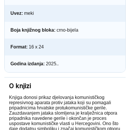
Uvez:
meki
Boja knjižnog bloka:
crno-bijela
Format:
16 x 24
Godina izdanja:
2025..
O knjizi
Knjiga donosi prikaz djelovanja komunističkog
represivnog aparata protiv jataka koji su pomagali
pripadnicima hrvatske protukomunističke gerile.
Zauzdavanjem jataka slomljena je kralježnica otpora
pripadnika navedene gerile i okončan je proces
uspostave komunističke vlasti u Hercegovini. Ono što
daje dodatnu simboliku i značaj komunističkom otporu