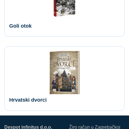
Goli otok
Hrvatski dvorci
Despot infinitus d.o.o.
Žiro račun u Zagrebačkoj