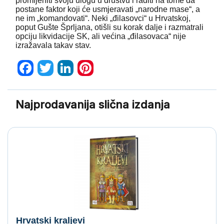
promijeniti svoju ulogu u društvu i raditi na tome da
postane faktor koji će usmjeravati „narodne mase“, a
ne im „komandovati“. Neki „đilasovci“ u Hrvatskoj,
poput Gušte Šprljana, otišli su korak dalje i razmatrali
opciju likvidacije SK, ali većina „đilasovaca“ nije
izražavala takav stav.
Facebook
Twitter
LinkedIn
Pinterest
Najprodavanija slična izdanja
Hrvatski kraljevi