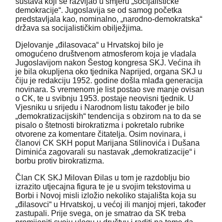
sustava koji se razvijao u smjeru „socijalističke
demokracije“. Jugoslavija se od samog početka
predstavljala kao, nominalno, „narodno-demokratska“
država sa socijalističkim obilježjima.
Djelovanje „đilasovaca“ u Hrvatskoj bilo je
omogućeno društvenom atmosferom koja je vladala
Jugoslavijom nakon Šestog kongresa SKJ. Većina ih
je bila okupljena oko tjednika Naprijed, organa SKJ u
čiju je redakciju 1952. godine došla mlađa generacija
novinara. S vremenom je list postao sve manje ovisan
o CK, te u svibnju 1953. postaje neovisni tjednik. U
Vjesniku u srijedu i Narodnom listu također je bilo
„demokratizacijskih“ tendencija s obzirom na to da se
pisalo o štetnosti birokratizma i pokretalo rubrike
otvorene za komentare čitatelja. Osim novinara, i
članovi CK SKH poput Marijana Stilinovića i Dušana
Diminića zagovarali su nastavak „demokratizacije“ i
borbu protiv birokratizma.
Član CK SKJ Milovan Đilas u tom je razdoblju bio
izrazito utjecajna figura te je u svojim tekstovima u
Borbi i Novoj misli izložio nekoliko stajališta koja su
„đilasovci“ u Hrvatskoj, u većoj ili manjoj mjeri, također
zastupali. Prije svega, on je smatrao da SK treba