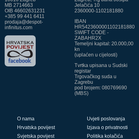
MB 2714663
Jelačića 10
OIB 46602631231
2360000-1102181880
+385 99 441 6411
IBAN
prodaja@despot-
HR5423600001102181880
infinitus.com
SWIFT CODE -
ZABAHR2X
Temeljni kapital: 20.000,00
kn
(uplaćen u cijelosti)
Tvrtka upisana u Sudski
registar
Trgovačkog suda u
Zagrebu
pod brojem: 080769690
(MBS)
O nama
Uvjeti poslovanja
Hrvatska povijest
Izjava o privatnosti
Svjetska povijest
Politika kolačića