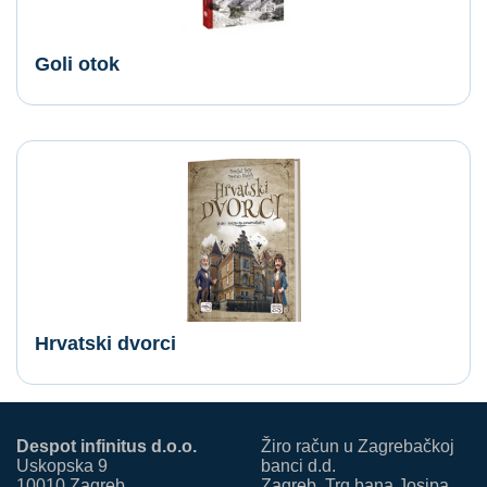
Goli otok
Hrvatski dvorci
Despot infinitus d.o.o.
Žiro račun u Zagrebačkoj
Uskopska 9
banci d.d.
10010 Zagreb
Zagreb, Trg bana Josipa