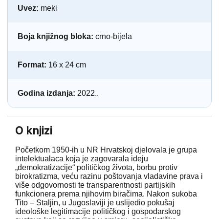
Uvez:
meki
Boja knjižnog bloka:
crno-bijela
Format:
16 x 24 cm
Godina izdanja:
2022..
O knjizi
Početkom 1950-ih u NR Hrvatskoj djelovala je grupa
intelektualaca koja je zagovarala ideju
„demokratizacije“ političkog života, borbu protiv
birokratizma, veću razinu poštovanja vladavine prava i
više odgovornosti te transparentnosti partijskih
funkcionera prema njihovim biračima. Nakon sukoba
Tito – Staljin, u Jugoslaviji je uslijedio pokušaj
ideološke legitimacije političkog i gospodarskog