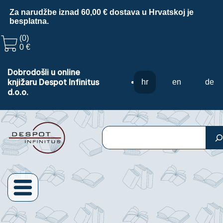
Za narudžbe iznad 60,00 € dostava u Hrvatskoj je
besplatna.
(0)
0 €
Dobrodošli u online
knjižaru Despot Infinitus
hr
en
de
d.o.o.
Pretraga