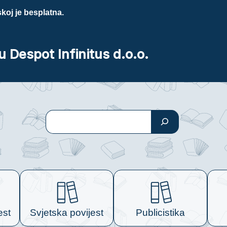
koj je besplatna.
u Despot Infinitus d.o.o.
Pretraga
est
Svjetska povijest
Publicistika