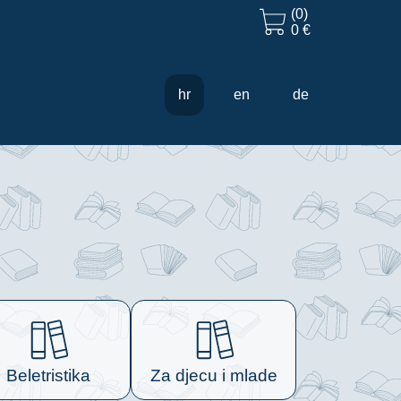
(0)
0 €
hr
en
de
Beletristika
Za djecu i mlade