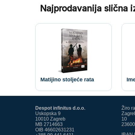
Najprodavanija slična 
Matijino stoljeće rata
Ime
Despot infinitus d.o.o.
Žiro r
Uskopska 9
Zagreb
10010 Zagreb
10
MB 2714663
23600
OIB 46602631231
IBAN 