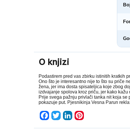
Boj
Fo
God
O knjizi
Podastirem pred vas zbirku istinitih kratkih 
Ono što je interesantno nije to što su priče n
žena, jer ima dosta spisateljica koje zbog do
izdvajanje spolova kroz priču, jer kako kažu
Prije svega pažnju privlači tanka nit koja s
pokazuje put. Pjesnikinja Vesna Parun rekla: 
Facebook
Twitter
LinkedIn
Pinterest