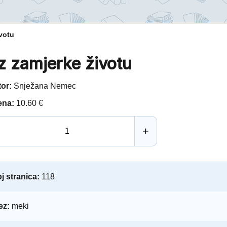
votu
z zamjerke životu
tor:
Snježana Nemec
ena:
10.60 €
+
j stranica:
118
ez:
meki