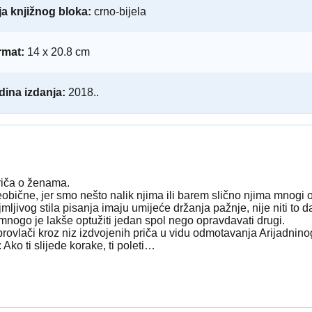
a knjižnog bloka:
crno-bijela
rmat:
14 x 20.8 cm
ina izdanja:
2018..
priča o ženama.
eobične, jer smo nešto nalik njima ili barem slično njima mnogi od 
jmljivog stila pisanja imaju umijeće držanja pažnje, nije niti to
 mnogo je lakše optužiti jedan spol nego opravdavati drugi.
e provlači kroz niz izdvojenih priča u vidu odmotavanja Arijadn
Ako ti slijede korake, ti poleti…