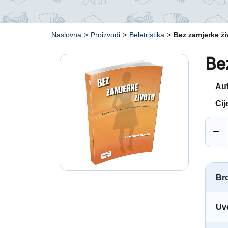
Naslovna
>
Proizvodi
>
Beletristika
>
Bez zamjerke ži
Be
Au
Cij
−
Bro
Uv