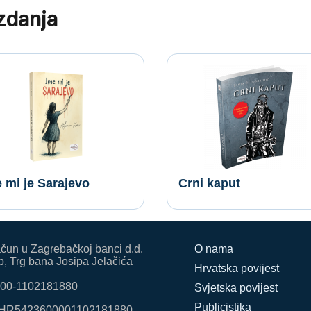
izdanja
 mi je Sarajevo
Crni kaput
ačun u Zagrebačkoj banci d.d.
O nama
, Trg bana Josipa Jelačića
Hrvatska povijest
00-1102181880
Svjetska povijest
Publicistika
HR5423600001102181880