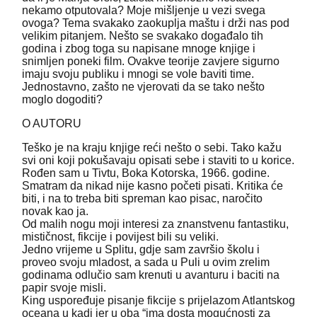
nekamo otputovala? Moje mišljenje u vezi svega
ovoga? Tema svakako zaokuplja maštu i drži nas pod
velikim pitanjem. Nešto se svakako događalo tih
godina i zbog toga su napisane mnoge knjige i
snimljen poneki film. Ovakve teorije zavjere sigurno
imaju svoju publiku i mnogi se vole baviti time.
Jednostavno, zašto ne vjerovati da se tako nešto
moglo dogoditi?
O AUTORU
Teško je na kraju knjige reći nešto o sebi. Tako kažu
svi oni koji pokušavaju opisati sebe i staviti to u korice.
Rođen sam u Tivtu, Boka Kotorska, 1966. godine.
Smatram da nikad nije kasno početi pisati. Kritika će
biti, i na to treba biti spreman kao pisac, naročito
novak kao ja.
Od malih nogu moji interesi za znanstvenu fantastiku,
mističnost, fikcije i povijest bili su veliki.
Jedno vrijeme u Splitu, gdje sam završio školu i
proveo svoju mladost, a sada u Puli u ovim zrelim
godinama odlučio sam krenuti u avanturu i baciti na
papir svoje misli.
King uspoređuje pisanje fikcije s prijelazom Atlantskog
oceana u kadi jer u oba “ima dosta mogućnosti za