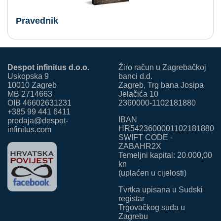
Pravednik
Despot infinitus d.o.o.
Žiro račun u Zagrebačkoj
Uskopska 9
banci d.d.
10010 Zagreb
Zagreb, Trg bana Josipa
MB 2714663
Jelačića 10
OIB 46602631231
2360000-1102181880
+385 99 441 6411
IBAN
prodaja@despot-
HR5423600001102181880
infinitus.com
SWIFT CODE -
ZABAHR2X
Temeljni kapital: 20.000,00
kn
(uplaćen u cijelosti)
Tvrtka upisana u Sudski
registar
Trgovačkog suda u
Zagrebu