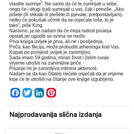
vlastite sumnje”. Ne samo da će te sumnjati u sebe,
nego će i drugi ljudi sumnjati u vas, čak i previše. „Ako
pišete (ili slikate ili plešete ili pjevate, pretpostavljam),
netko će pokušati učiniti da se osjećate loše, to je
tako”, piše King.
Naravno, ja se nadam da će moja radost pisanja
opstati jer ugoditi se svima ne može.
Prva knjiga uvijek je prva, ali ne i posljednja.
Priča, kao fikcija, može probuditi arheologa kod Vas.
Kopati po povijesti uvijek je zanimljivo.
Sada imam 59 godina, miran život i želim svoje
vrijeme utrošiti na zanimljive priče.
Pisanje mi je zanimljiva intimna aktivnost.
Nadam se da kao čitatelj nećete osjećati da je vrijeme
koje će te utrošiti na čitanje ove knjige izgubljeno.
Facebook
Twitter
LinkedIn
Pinterest
Najprodavanija slična izdanja