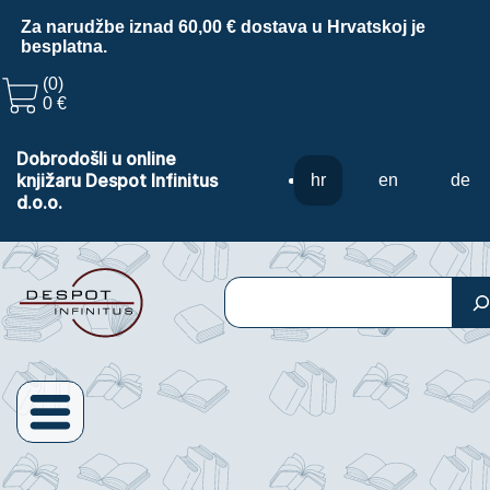
Za narudžbe iznad 60,00 € dostava u Hrvatskoj je
besplatna.
(0)
0 €
Dobrodošli u online
knjižaru Despot Infinitus
hr
en
de
d.o.o.
Pretraga