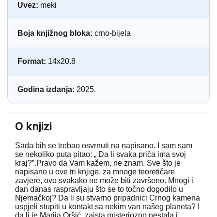
Uvez:
meki
Boja knjižnog bloka:
crno-bijela
Format:
14x20.8
Godina izdanja:
2025.
O knjizi
Sada bih se trebao osvrnuti na napisano. I sam sam
se nekoliko puta pitao: „ Da li svaka priča ima svoj
kraj?”.Pravo da Vam kažem, ne znam. Sve što je
napisano u ove tri knjige, za mnoge teoretičare
zavjere, ovo svakako ne može biti završeno. Mnogi i
dan danas raspravljaju što se to točno dogodilo u
Njemačkoj? Da li su stvarno pripadnici Crnog kamena
uspjeli stupiti u kontakt sa nekim van našeg planeta? I
da li je Marija Oršić, zaista misteriozno nestala i