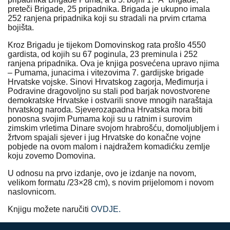
preteči Brigade, 25 pripadnika. Brigada je ukupno imala
252 ranjena pripadnika koji su stradali na prvim crtama
bojišta.
Kroz Brigadu je tijekom Domovinskog rata prošlo 4550
gardista, od kojih su 67 poginula, 23 preminula i 252
ranjena pripadnika. Ova je knjiga posvećena upravo njima
– Pumama, junacima i vitezovima 7. gardijske brigade
Hrvatske vojske. Sinovi Hrvatskog zagorja, Međimurja i
Podravine dragovoljno su stali pod barjak novostvorene
demokratske Hrvatske i ostvarili snove mnogih naraštaja
hrvatskog naroda. Sjeverozapadna Hrvatska mora biti
ponosna svojim Pumama koji su u ratnim i surovim
zimskim vrletima Dinare svojom hrabrošću, domoljubljem i
žrtvom spajali sjever i jug Hrvatske do konačne vojne
pobjede na ovom malom i najdražem komadićku zemlje
koju zovemo Domovina.
U odnosu na prvo izdanje, ovo je izdanje na novom,
velikom formatu /23×28 cm), s novim prijelomom i novom
naslovnicom.
Knjigu možete naručiti
OVDJE.