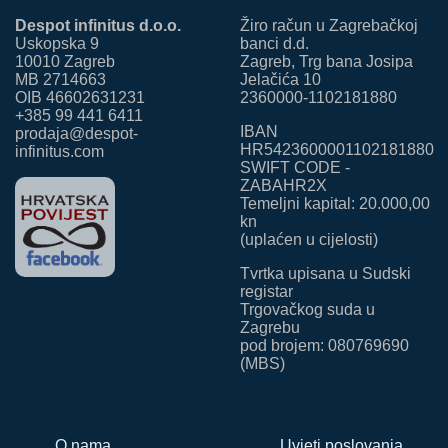
Despot infinitus d.o.o.
Žiro račun u Zagrebačkoj
Uskopska 9
banci d.d.
10010 Zagreb
Zagreb, Trg bana Josipa
MB 2714663
Jelačića 10
OIB 46602631231
2360000-1102181880
+385 99 441 6411
IBAN
prodaja@despot-
HR5423600001102181880
infinitus.com
SWIFT CODE -
ZABAHR2X
Temeljni kapital: 20.000,00
kn
(uplaćen u cijelosti)
Tvrtka upisana u Sudski
registar
Trgovačkog suda u
Zagrebu
pod brojem: 080769690
(MBS)
O nama
Uvjeti poslovanja