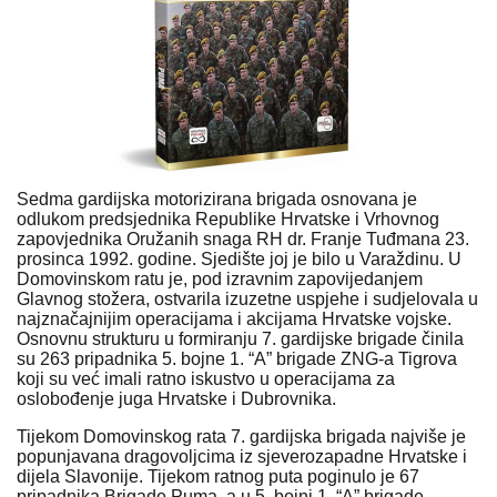
Sedma gardijska motorizirana brigada osnovana je
odlukom predsjednika Republike Hrvatske i Vrhovnog
zapovjednika Oružanih snaga RH dr. Franje Tuđmana 23.
prosinca 1992. godine. Sjedište joj je bilo u Varaždinu. U
Domovinskom ratu je, pod izravnim zapovijedanjem
Glavnog stožera, ostvarila izuzetne uspjehe i sudjelovala u
najznačajnijim operacijama i akcijama Hrvatske vojske.
Osnovnu strukturu u formiranju 7. gardijske brigade činila
su 263 pripadnika 5. bojne 1. “A” brigade ZNG-a Tigrova
koji su već imali ratno iskustvo u operacijama za
oslobođenje juga Hrvatske i Dubrovnika.
Tijekom Domovinskog rata 7. gardijska brigada najviše je
popunjavana dragovoljcima iz sjeverozapadne Hrvatske i
dijela Slavonije. Tijekom ratnog puta poginulo je 67
pripadnika Brigade Puma, a u 5. bojni 1. “A” brigade,