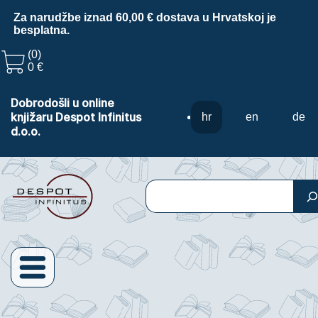
Za narudžbe iznad 60,00 € dostava u Hrvatskoj je
besplatna.
(0)
0 €
Dobrodošli u online
knjižaru Despot Infinitus
hr
en
de
d.o.o.
Pretraga