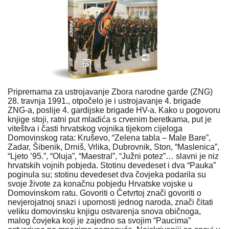
Pripremama za ustrojavanje Zbora narodne garde (ZNG)
28. travnja 1991., otpočelo je i ustrojavanje 4. brigade
ZNG-a, poslije 4. gardijske brigade HV-a. Kako u pogovoru
knjige stoji, ratni put mladića s crvenim beretkama, put je
viteštva i časti hrvatskog vojnika tijekom cijeloga
Domovinskog rata: Kruševo, “Zelena tabla – Male Bare”,
Zadar, Šibenik, Drniš, Vrlika, Dubrovnik, Ston, “Maslenica”,
“Ljeto ’95.”, “Oluja”, “Maestral”, “Južni potez”… slavni je niz
hrvatskih vojnih pobjeda. Stotinu devedeset i dva “Pauka”
poginula su; stotinu devedeset dva čovjeka podarila su
svoje živote za konačnu pobjedu Hrvatske vojske u
Domovinskom ratu. Govoriti o Četvrtoj znači govoriti o
nevjerojatnoj snazi i upornosti jednog naroda, znači čitati
veliku domovinsku knjigu ostvarenja snova običnoga,
malog čovjeka koji je zajedno sa svojim “Paucima”