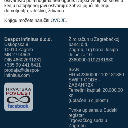
ostvarivao po mnogima nemoguće. Najskriveniji se snovi u
krvlju natopljenoj javi ostvaruju: zahvaljujući htijenju,
domoljublju, viteštvu, žrtvama…
Knjigu možete naručiti
OVDJE.
Despot infinitus d.o.o.
Žiro račun u Zagrebačkoj
Uskopska 9
banci d.d.
10010 Zagreb
Zagreb, Trg bana Josipa
MB 2714663
Jelačića 10
OIB 46602631231
2360000-1102181880
+385 99 441 6411
IBAN
prodaja@despot-
HR5423600001102181880
infinitus.com
SWIFT CODE -
ZABAHR2X
Temeljni kapital: 20.000,00
kn
(uplaćen u cijelosti)
Tvrtka upisana u Sudski
registar
Trgovačkog suda u
Zagrebu