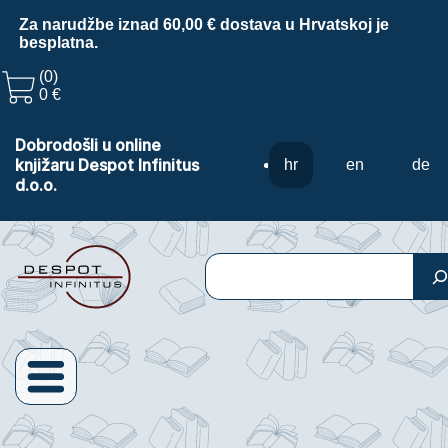
Za narudžbe iznad 60,00 € dostava u Hrvatskoj je
besplatna.
(0)
0 €
Dobrodošli u online
knjižaru Despot Infinitus
hr
en
de
d.o.o.
Pretraga