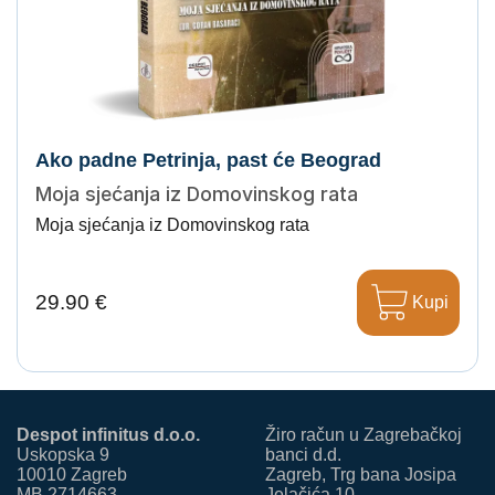
Ako padne Petrinja, past će Beograd
Moja sjećanja iz Domovinskog rata
Moja sjećanja iz Domovinskog rata
29.90 €
Kupi
Despot infinitus d.o.o.
Žiro račun u Zagrebačkoj
Uskopska 9
banci d.d.
10010 Zagreb
Zagreb, Trg bana Josipa
MB 2714663
Jelačića 10