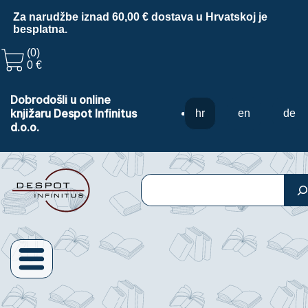
Za narudžbe iznad 60,00 € dostava u Hrvatskoj je
besplatna.
(0)
0 €
Dobrodošli u online
knjižaru Despot Infinitus
hr
en
de
d.o.o.
Pretraga