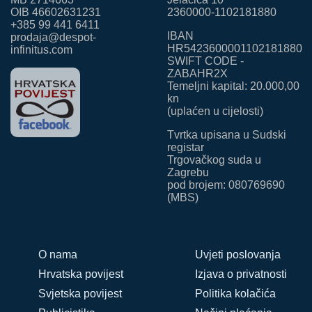
OIB 46602631231
2360000-1102181880
+385 99 441 6411
IBAN
prodaja@despot-
HR5423600001102181880
infinitus.com
SWIFT CODE -
ZABAHR2X
Temeljni kapital: 20.000,00
kn
(uplaćen u cijelosti)
Tvrtka upisana u Sudski
registar
Trgovačkog suda u
Zagrebu
pod brojem: 080769690
(MBS)
O nama
Uvjeti poslovanja
Hrvatska povijest
Izjava o privatnosti
Svjetska povijest
Politika kolačića