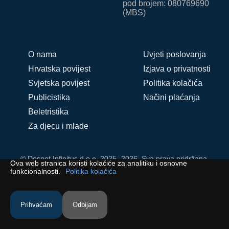
pod brojem: 080769690
(MBS)
O nama
Uvjeti poslovanja
Hrvatska povijest
Izjava o privatnosti
Svjetska povijest
Politika kolačića
Publicistika
Načini plaćanja
Beletristika
Za djecu i mlade
© Despot Infinitus d.o.o. 2025.-2026. Sva prava pridržana.
Ova web stranica koristi kolačiće za analitiku i osnovne
funkcionalnosti.
Politika kolačića
Prihvaćam
Odbijam