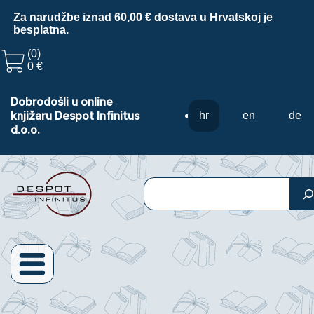
Za narudžbe iznad 60,00 € dostava u Hrvatskoj je
besplatna.
(0)
0 €
Dobrodošli u online
knjižaru Despot Infinitus
hr
en
de
d.o.o.
Pretraga