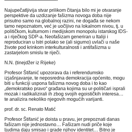
———————————-
Najupečatljivija stvar prilikom čitanja bilo mi je otvaranje
perspektive da uzdizanje fašizma novoga doba nije
prisutno samo na globalnoj razini, ne događa se nekom
tamo nepoznatom, već je uočljivo na lokalnom nivou, tj. u
političkom, kulturnom i medijskom monopolu istarskog IDS-
a i riječkog SDP-a. Neofašizam generiran u Italiji i
reproduciran u Istri polako se (ali sigurno) uvlači u naše
živote pod krinkom interkulturalnosti i antifašizma u
zastarjelom smislu te riječi.
N.N. (tinejdžer iz Rijeke)
Profesor Štifanić upozorava da i referendumsko
izjašnjavanje, te neposredna demokracija općenito, mogu
biti u funkciji uspona fašizma novog doba i to kao
„demokratsko pravo“ građana kojima su ur-političari isprali
mozak i radikalizirali ih zbog svojih egoističkih interesa…
te analizira nekoliko njegovih mogućih varijanti.
prof. dr. sc. Renato Matić
Profesor Štifanić je doista u pravu, jer prepoznati danas
fašizam nije jednostavno… Fašizam nudi priče koje
ljudima daju smisao i grade njihov identitet… Bitno je