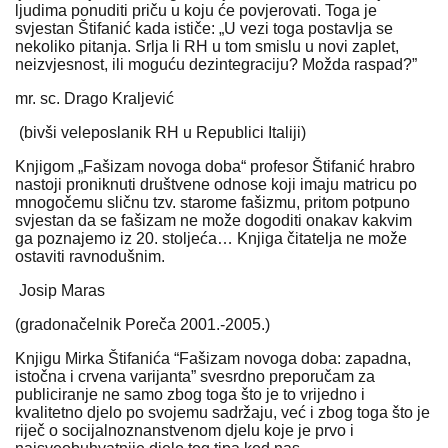
ljudima ponuditi priču u koju će povjerovati. Toga je
svjestan Štifanić kada ističe: „U vezi toga postavlja se
nekoliko pitanja. Srlja li RH u tom smislu u novi zaplet,
neizvjesnost, ili moguću dezintegraciju? Možda raspad?”
mr. sc. Drago Kraljević
(bivši veleposlanik RH u Republici Italiji)
Knjigom „Fašizam novoga doba“ profesor Štifanić hrabro
nastoji proniknuti društvene odnose koji imaju matricu po
mnogočemu sličnu tzv. starome fašizmu, pritom potpuno
svjestan da se fašizam ne može dogoditi onakav kakvim
ga poznajemo iz 20. stoljeća… Knjiga čitatelja ne može
ostaviti ravnodušnim.
Josip Maras
(gradonačelnik Poreča 2001.-2005.)
Knjigu Mirka Štifanića “Fašizam novoga doba: zapadna,
istočna i crvena varijanta” svesrdno preporučam za
publiciranje ne samo zbog toga što je to vrijedno i
kvalitetno djelo po svojemu sadržaju, već i zbog toga što je
riječ o socijalnoznanstvenom djelu koje je prvo i