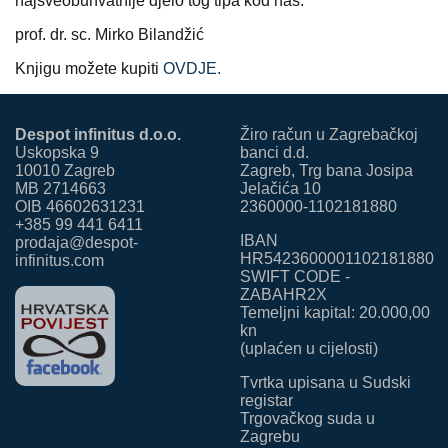
najsveobuhvatnije djelo tog tipa kod nas.
prof. dr. sc. Mirko Bilandžić
Knjigu možete kupiti
OVDJE.
Despot infinitus d.o.o.
Žiro račun u Zagrebačkoj
Uskopska 9
banci d.d.
10010 Zagreb
Zagreb, Trg bana Josipa
MB 2714663
Jelačića 10
OIB 46602631231
2360000-1102181880
+385 99 441 6411
IBAN
prodaja@despot-
HR5423600001102181880
infinitus.com
SWIFT CODE -
ZABAHR2X
Temeljni kapital: 20.000,00
kn
(uplaćen u cijelosti)
Tvrtka upisana u Sudski
registar
Trgovačkog suda u
Zagrebu