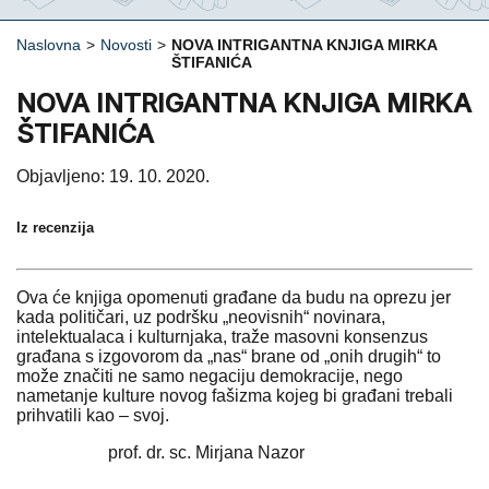
Naslovna
>
Novosti
>
NOVA INTRIGANTNA KNJIGA MIRKA
ŠTIFANIĆA
NOVA INTRIGANTNA KNJIGA MIRKA
ŠTIFANIĆA
Objavljeno: 19. 10. 2020.
Iz recenzija
Ova će knjiga opomenuti građane da budu na oprezu jer
kada političari, uz podršku „neovisnih“ novinara,
intelektualaca i kulturnjaka, traže masovni konsenzus
građana s izgovorom da „nas“ brane od „onih drugih“ to
može značiti ne samo negaciju demokracije, nego
nametanje kulture novog fašizma kojeg bi građani trebali
prihvatili kao – svoj.
prof. dr. sc. Mirjana Nazor