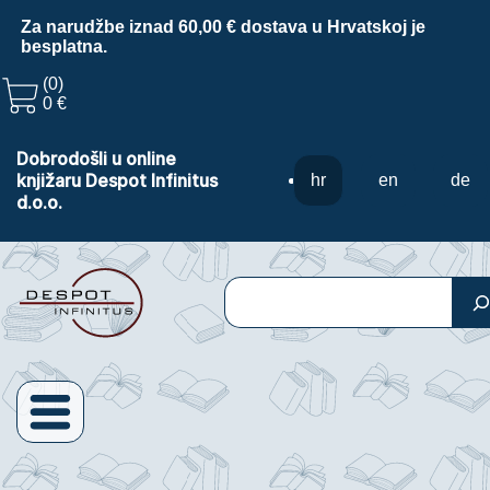
Za narudžbe iznad 60,00 € dostava u Hrvatskoj je
besplatna.
(0)
0 €
Dobrodošli u online
knjižaru Despot Infinitus
hr
en
de
d.o.o.
Pretraga