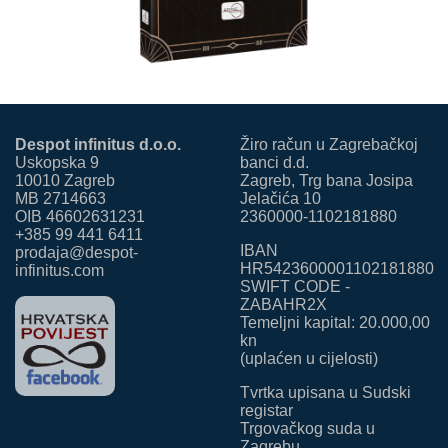
Despot infinitus d.o.o.
Žiro račun u Zagrebačkoj
Uskopska 9
banci d.d.
10010 Zagreb
Zagreb, Trg bana Josipa
MB 2714663
Jelačića 10
OIB 46602631231
2360000-1102181880
+385 99 441 6411
IBAN
prodaja@despot-
HR5423600001102181880
infinitus.com
SWIFT CODE -
ZABAHR2X
Temeljni kapital: 20.000,00
kn
(uplaćen u cijelosti)
Tvrtka upisana u Sudski
registar
Trgovačkog suda u
Zagrebu