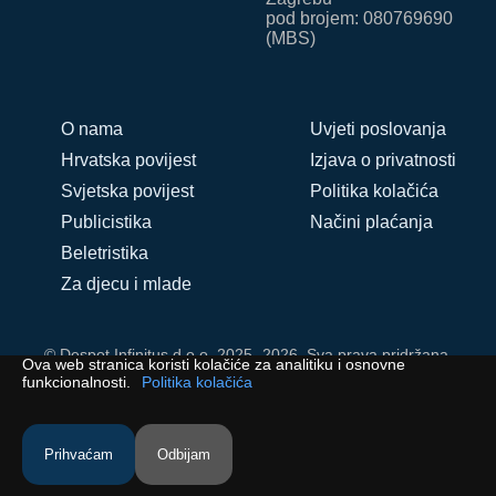
pod brojem: 080769690
(MBS)
O nama
Uvjeti poslovanja
Hrvatska povijest
Izjava o privatnosti
Svjetska povijest
Politika kolačića
Publicistika
Načini plaćanja
Beletristika
Za djecu i mlade
© Despot Infinitus d.o.o. 2025.-2026. Sva prava pridržana.
Ova web stranica koristi kolačiće za analitiku i osnovne
funkcionalnosti.
Politika kolačića
Prihvaćam
Odbijam