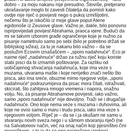
dobro – za moju nakanu nije presudno. Štoviše, pretjerano
ukrašavanje moglo bi zavesti čitatelja da pomisli kako
ovdje nije riječ o povijesti nego o pukoj izmišljotini,
nečemu što je iskočilo iz moje glave poput Atene
egidonoše iz Zeusove glave. Važno je, dakle, bilo ponovno
ispripovijedati povijest Abrahama, praoca vjere. Budući da
mi se takvim izborom građe ograničenje koje je nužno za
pisanje nametnulo samo po sebi (bilo je potrebno držati se
biblijskog sižea), za tu je nakanu bilo važno – da se
poslužim Ecovim iznašašćem – „sporo nadahnuće“. Eco je
naime riječ „nadahnuće“ držao za ružnu riječ koju koriste
slabi pisci da bi izmamili poštovanje. Za razliku od
uobičajenog shvaćanja nadahnuća, koje ima veze s
muzama, utvarama mašte i koje nerijetko znači nešto što
pisca, ako ima sreće, obuzme mimo njegove volje, „sporo
nadahnuće“ podrazumijeva da pisac mora čitati, istraživati,
skicirati, što zahtijeva mnogo vremena i napora, snažnu
volju. No, za pisanje Abrahamove povijesti, iako važno,
samo „sporo nadahnuće“ nije dovoljno. Traži se i drugačije
nadahnuće. Ono koje nema veze s muzama i duhovima, ali
koje ne ovisi samo o maru i trudu pisca, iako ima veze s
njegovom voljom. Riječ je – da se i ja okušam ne samo u
stvaranju novih sveza nego i u sâmom stvaranju riječi (ne
na Salvatoreov način, već na onaj način koji pjesništvo čini
pjesništvom, a to je da se ono neizrečeno izrekne) –