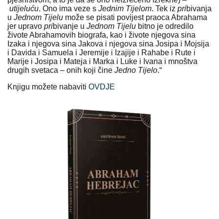
utijeluću
. Ono ima veze s
Jednim Tijelom
. Tek iz
pri
bivanja
u
Jednom Tijelu
može se pisati povijest praoca Abrahama
jer upravo
pri
bivanje u
Jednom Tijelu
bitno je odredilo
živote Abrahamovih biografa, kao i živote njegova sina
Izaka i njegova sina Jakova i njegova sina Josipa i Mojsija
i Davida i Samuela i Jeremije i Izajije i Rahabe i Rute i
Marije i Josipa i Mateja i Marka i Luke i Ivana i mnoštva
drugih svetaca – onih koji čine
Jedno Tijelo
.“
Knjigu možete nabaviti
OVDJE