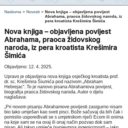
Naslovna
>
Novosti
>
Nova knjiga – objavljena povijest
Abrahama, praoca židovskog naroda, iz
pera kroatista Krešimira Šimića
Nova knjiga – objavljena povijest
Abrahama, praoca židovskog
naroda, iz pera kroatista Krešimira
Šimića
Objavljeno: 12. 4. 2025.
Upravo je objavljena nova knjiga osječkog kroatista prof.
dr. sc. Krešimira Šiumića pod nazivom „Abraham
Hebrejac“. To je nanovo pisana Abrahamova povijest,
biografija praoca židovskog naroda. Autor o djelu
naglašava:
„Pri novom pisanju Abrahamove povijesti zasigurno nisam
bio tako umješan kao sveti pisci. Bože sačuvaj da bih čak i
pomislio uspoređivati se s umjetnikom riječi Ecom ili onima
na koje sam se na ovaj ili onaj način pozvao dok sam
pisao. Ali takvo umijeće (svojevrsna ingenioznost) – iako