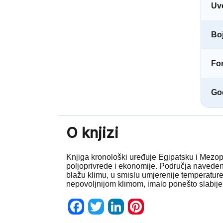
Uv
Boj
Fo
God
O knjizi
Knjiga kronološki uređuje Egipatsku i Mezopo
poljoprivrede i ekonomije. Područja navedeni
blažu klimu, u smislu umjerenije temperatur
nepovoljnijom klimom, imalo ponešto slabije u
Facebook
Twitter
LinkedIn
Pinterest