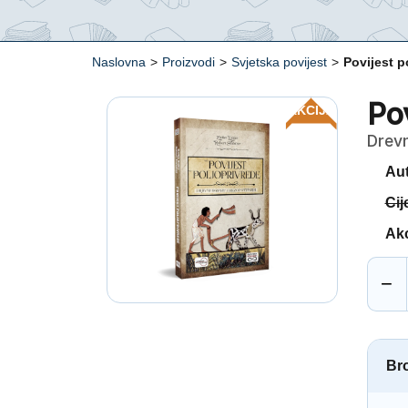
Naslovna
>
Proizvodi
>
Svjetska povijest
>
Povijest p
Pov
AKCIJA
Drevn
Aut
Cij
Akc
−
Bro