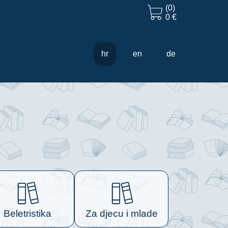
(0)
0 €
hr
en
de
Beletristika
Za djecu i mlade