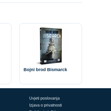
Bojni brod Bismarck
Uvjeti poslovanja
Izjava o privatnosti