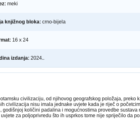
ez:
meki
a knjižnog bloka:
crno-bijela
rmat:
16 x 24
ina izdanja:
2024..
tamsku civilizaciju, od njihovog geografskog položaja, preko kl
h civilizacija nisu imala jednake uvjete kada je riječ o početci
e, godišnjoj količini padalina i mogućnostima provedbe sustava
vjete za poljoprivredu što ih usprkos tome nije spriječilo da po