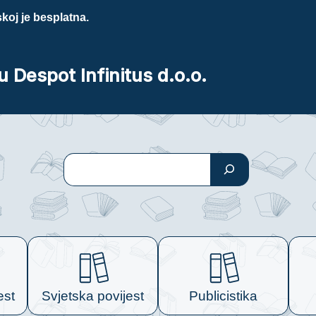
koj je besplatna.
u Despot Infinitus d.o.o.
Pretraga
est
Svjetska povijest
Publicistika