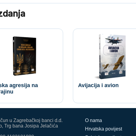
izdanja
ka agresija na
Avijacija i avion
ajinu
ačun u Zagrebačkoj banci d.d.
O nama
, Trg bana Josipa Jelačića
Hrvatska povijest