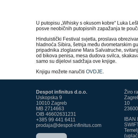
U putopisu „Whisky s okusom kobre“ Luka Leško
posve neobičnih putopisnih zapažanja te poučni
Hinduistički Festival svjetla, proslava obrezi
hladnoća Sibira, šetnja među dvometarskim gušt
pripadnika zloglasne Mara Salvatruche, svitanj
od bikova penisa, mesa dudova svilca, skakavac
samo su dijelovi sadržaja ove knjige.
Knjigu možete naručiti
OVDJE.
Despot infinitus d.o.o.
Žiro r
Uskopska 9
Zagreb
10010 Zagreb
10
MB 2714663
23600
OIB 46602631231
IBAN 
+385 99 441 6411
SWIF
prodaja@despot-infinitus.com
Temelj
(uplać