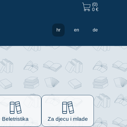
(0)
0 €
hr
en
de
Beletristika
Za djecu i mlade