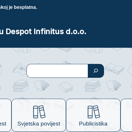
koj je besplatna.
u Despot Infinitus d.o.o.
Pretraga
est
Svjetska povijest
Publicistika