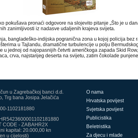
 pokušava pronaći odgovore na slojevito pitanje „Što je u dan
h zanimljivosti iz nadasve udaljenih krajeva svijeta.
vanja, bangladeško-indijska pogranična zona u kojoj policija be
erima u Tajlandu, dramatične turbulencije u polju Bermudskog t
e u jednoj od najopasnijih četvrti američkoga zapada Skid Row, 
a, crva, najstarijeg deserta na svijetu, zatim čokolade punjen
ačun u Zagrebačkoj banci d.d.
O nama
, Trg bana Josipa Jelačića
Hrvatska povijest
00-1102181880
Svjetska povijest
Publicistika
HR5423600001102181880
T CODE - ZABAHR2X
Beletristika
ni kapital: 20.000,00 kn
Za djecu i mlade
en u cijelosti)