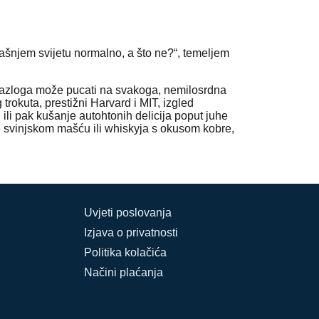
ašnjem svijetu normalno, a što ne?“, temeljem
z razloga može pucati na svakoga, nemilosrdna
rokuta, prestižni Harvard i MIT, izgled
ili pak kušanje autohtonih delicija poput juhe
e svinjskom mašću ili whiskyja s okusom kobre,
Uvjeti poslovanja
Izjava o privatnosti
Politika kolačića
Načini plaćanja