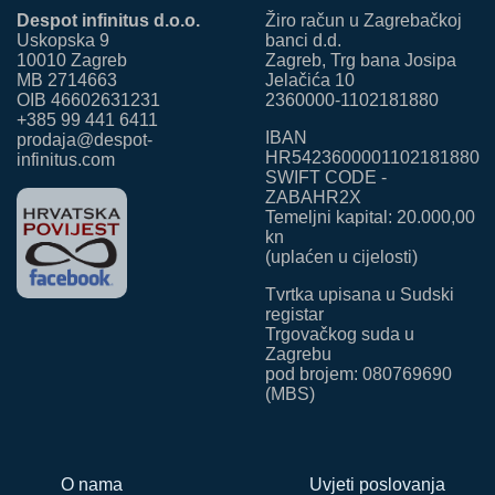
Despot infinitus d.o.o.
Žiro račun u Zagrebačkoj
Uskopska 9
banci d.d.
10010 Zagreb
Zagreb, Trg bana Josipa
MB 2714663
Jelačića 10
OIB 46602631231
2360000-1102181880
+385 99 441 6411
IBAN
prodaja@despot-
HR5423600001102181880
infinitus.com
SWIFT CODE -
ZABAHR2X
Temeljni kapital: 20.000,00
kn
(uplaćen u cijelosti)
Tvrtka upisana u Sudski
registar
Trgovačkog suda u
Zagrebu
pod brojem: 080769690
(MBS)
O nama
Uvjeti poslovanja