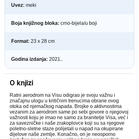
Uvez:
meki
Boja knjižnog bloka:
crno-bijela/u boji
Format:
23 x 28 cm
Godina izdanja:
2021..
O knjizi
Ratni aerodrom na Visu odigrao je svoju važnu i
značajnu ulogu u kritičnim trenucima obrane ovog
otoka od njemačkog napada. Brojke o aktivnostima
vezanim za aerodrom same po sebi govore o njegovoj
važnosti koju je imao ne samo za branitelje Visa, već i
za savezničke i naše zrakoplovce koji su sa njegove
poletno-sletne staze polijetali u napad na okupirane
dijelove naše zemlje. Konačno, on je neosporno