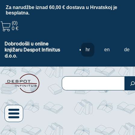
Za narudžbe iznad 60,00 € dostava u Hrvatskoj je
besplatna.
(0)
0 €
Dobrodošli u online
knjižaru Despot Infinitus
hr
en
de
d.o.o.
Pretraga