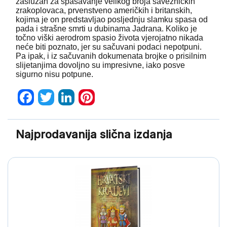
zaslužan za spašavanje velikog broja savezničkih
zrakoplovaca, prvenstveno američkih i britanskih,
kojima je on predstavljao posljednju slamku spasa od
pada i strašne smrti u dubinama Jadrana. Koliko je
točno viški aerodrom spasio života vjerojatno nikada
neće biti poznato, jer su sačuvani podaci nepotpuni.
Pa ipak, i iz sačuvanih dokumenata brojke o prisilnim
slijetanjima dovoljno su impresivne, iako posve
sigurno nisu potpune.
Facebook
Twitter
LinkedIn
Pinterest
Najprodavanija slična izdanja