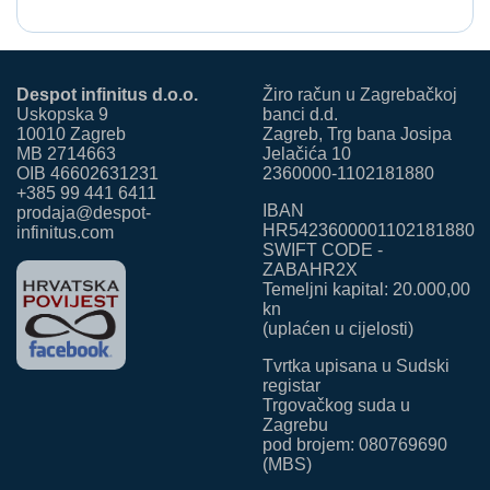
Despot infinitus d.o.o.
Žiro račun u Zagrebačkoj
Uskopska 9
banci d.d.
10010 Zagreb
Zagreb, Trg bana Josipa
MB 2714663
Jelačića 10
OIB 46602631231
2360000-1102181880
+385 99 441 6411
IBAN
prodaja@despot-
HR5423600001102181880
infinitus.com
SWIFT CODE -
ZABAHR2X
Temeljni kapital: 20.000,00
kn
(uplaćen u cijelosti)
Tvrtka upisana u Sudski
registar
Trgovačkog suda u
Zagrebu
pod brojem: 080769690
(MBS)