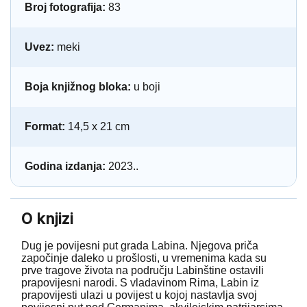
Broj fotografija:
83
Uvez:
meki
Boja knjižnog bloka:
u boji
Format:
14,5 x 21 cm
Godina izdanja:
2023..
O knjizi
Dug je povijesni put grada Labina. Njegova priča
započinje daleko u prošlosti, u vremenima kada su
prve tragove života na području Labinštine ostavili
prapovijesni narodi. S vladavinom Rima, Labin iz
prapovijesti ulazi u povijest u kojoj nastavlja svoj