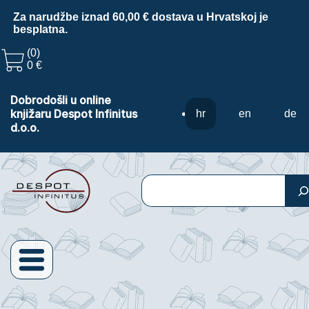
Za narudžbe iznad 60,00 € dostava u Hrvatskoj je
besplatna.
(0)
0 €
Dobrodošli u online
knjižaru Despot Infinitus
hr
en
de
d.o.o.
Pretraga