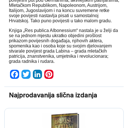
povijesni put pod Germanima, akvilejskim patrijarsima,
Mletačkom Republikom, Napoleonom, Austrijom,
Italijom, Jugoslavijom i na koncu suvremene retke
svoje povijesti nastavlja pisati u samostalnoj
Hrvatskoj. Tako puno povijesti u tako malom gradu.
Knjiga „Res publica Albonessium“ nastala je u želji da
se na jednom mjestu ukratko objedini prošlost
prikazom povijesnih događaja, njihovih aktera,
spomenika kao i osoba koje su svojim djelovanjem
stvarale povijest grada Labina – grada mletačkih
patricija, znanstvenika, umjetnika i revolucionara;
grada radnika i rudara.
Facebook
Twitter
LinkedIn
Pinterest
Najprodavanija slična izdanja