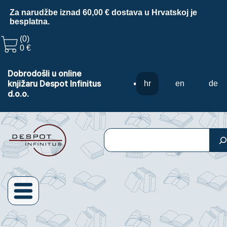
Za narudžbe iznad 60,00 € dostava u Hrvatskoj je
besplatna.
(0)
0 €
Dobrodošli u online
knjižaru Despot Infinitus
hr
en
de
d.o.o.
Pretraga