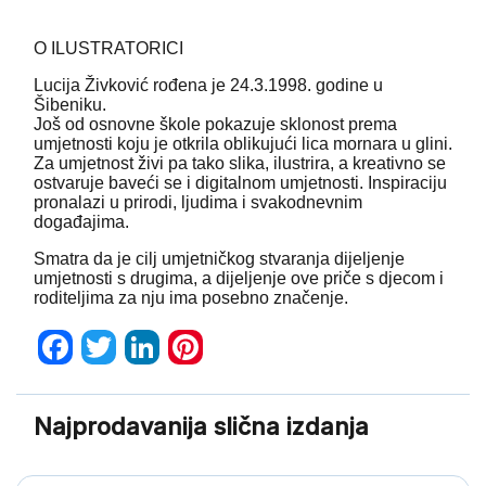
O ILUSTRATORICI
Lucija Živković rođena je 24.3.1998. godine u
Šibeniku.
Još od osnovne škole pokazuje sklonost prema
umjetnosti koju je otkrila oblikujući lica mornara u glini.
Za umjetnost živi pa tako slika, ilustrira, a kreativno se
ostvaruje baveći se i digitalnom umjetnosti. Inspiraciju
pronalazi u prirodi, ljudima i svakodnevnim
događajima.
Smatra da je cilj umjetničkog stvaranja dijeljenje
umjetnosti s drugima, a dijeljenje ove priče s djecom i
roditeljima za nju ima posebno značenje.
Facebook
Twitter
LinkedIn
Pinterest
Najprodavanija slična izdanja