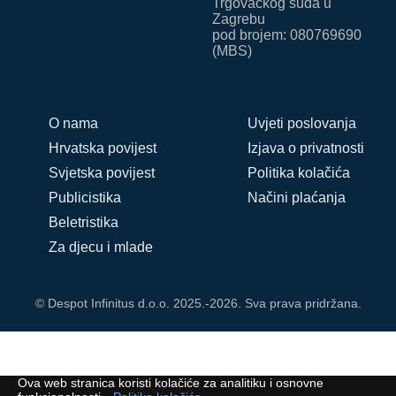
Trgovačkog suda u
Zagrebu
pod brojem: 080769690
(MBS)
O nama
Uvjeti poslovanja
Hrvatska povijest
Izjava o privatnosti
Svjetska povijest
Politika kolačića
Publicistika
Načini plaćanja
Beletristika
Za djecu i mlade
© Despot Infinitus d.o.o. 2025.-2026. Sva prava pridržana.
Ova web stranica koristi kolačiće za analitiku i osnovne