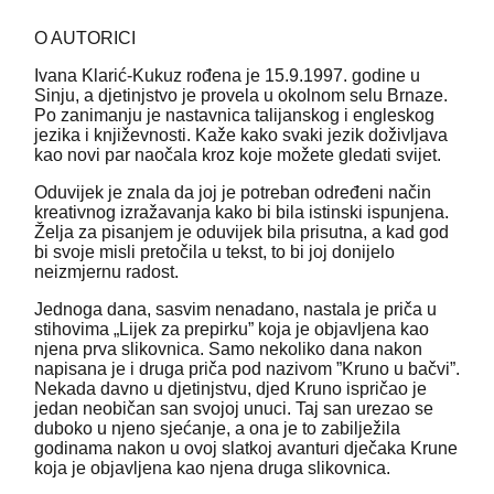
O AUTORICI
Ivana Klarić-Kukuz rođena je 15.9.1997. godine u
Sinju, a djetinjstvo je provela u okolnom selu Brnaze.
Po zanimanju je nastavnica talijanskog i engleskog
jezika i književnosti. Kaže kako svaki jezik doživljava
kao novi par naočala kroz koje možete gledati svijet.
Oduvijek je znala da joj je potreban određeni način
kreativnog izražavanja kako bi bila istinski ispunjena.
Želja za pisanjem je oduvijek bila prisutna, a kad god
bi svoje misli pretočila u tekst, to bi joj donijelo
neizmjernu radost.
Jednoga dana, sasvim nenadano, nastala je priča u
stihovima „Lijek za prepirku” koja je objavljena kao
njena prva slikovnica. Samo nekoliko dana nakon
napisana je i druga priča pod nazivom ”Kruno u bačvi”.
Nekada davno u djetinjstvu, djed Kruno ispričao je
jedan neobičan san svojoj unuci. Taj san urezao se
duboko u njeno sjećanje, a ona je to zabilježila
godinama nakon u ovoj slatkoj avanturi dječaka Krune
koja je objavljena kao njena druga slikovnica.