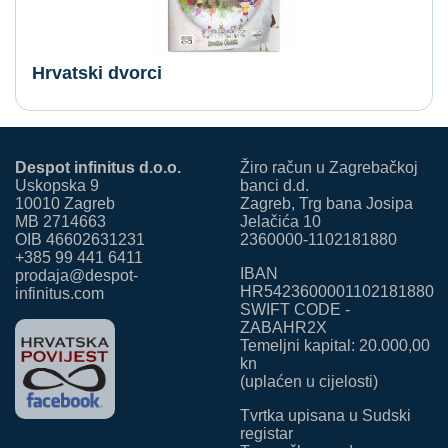
Hrvatski dvorci
Despot infinitus d.o.o.
Žiro račun u Zagrebačkoj
Uskopska 9
banci d.d.
10010 Zagreb
Zagreb, Trg bana Josipa
MB 2714663
Jelačića 10
OIB 46602631231
2360000-1102181880
+385 99 441 6411
IBAN
prodaja@despot-
HR5423600001102181880
infinitus.com
SWIFT CODE -
ZABAHR2X
Temeljni kapital: 20.000,00
kn
(uplaćen u cijelosti)
Tvrtka upisana u Sudski
registar