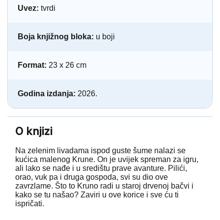
Uvez:
tvrdi
Boja knjižnog bloka:
u boji
Format:
23 x 26 cm
Godina izdanja:
2026.
O knjizi
Na zelenim livadama ispod guste šume nalazi se
kućica malenog Krune. On je uvijek spreman za igru,
ali lako se nađe i u središtu prave avanture. Pilići,
orao, vuk pa i druga gospoda, svi su dio ove
zavrzlame. Što to Kruno radi u staroj drvenoj bačvi i
kako se tu našao? Zaviri u ove korice i sve ću ti
ispričati.