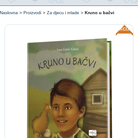
Naslovna
>
Proizvodi
>
Za djecu i mlade
>
Kruno u bačvi
AKCIJA