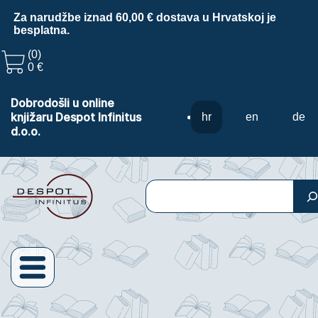
Za narudžbe iznad 60,00 € dostava u Hrvatskoj je
besplatna.
(0)
0 €
Dobrodošli u online
knjižaru Despot Infinitus
hr
en
de
d.o.o.
Pretraga