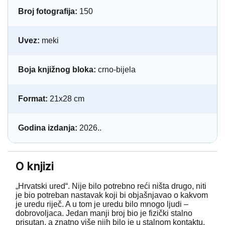
Broj fotografija:
150
Uvez:
meki
Boja knjižnog bloka:
crno-bijela
Format:
21x28 cm
Godina izdanja:
2026..
O knjizi
„Hrvatski ured“. Nije bilo potrebno reći ništa drugo, niti
je bio potreban nastavak koji bi objašnjavao o kakvom
je uredu riječ. A u tom je uredu bilo mnogo ljudi –
dobrovoljaca. Jedan manji broj bio je fizički stalno
prisutan, a znatno više njih bilo je u stalnom kontaktu.