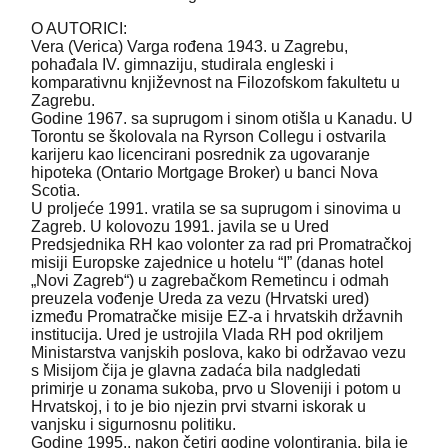
O AUTORICI:
Vera (Verica) Varga rođena 1943. u Zagrebu,
pohađala IV. gimnaziju, studirala engleski i
komparativnu književnost na Filozofskom fakultetu u
Zagrebu.
Godine 1967. sa suprugom i sinom otišla u Kanadu. U
Torontu se školovala na Ryrson Collegu i ostvarila
karijeru kao licencirani posrednik za ugovaranje
hipoteka (Ontario Mortgage Broker) u banci Nova
Scotia.
U proljeće 1991. vratila se sa suprugom i sinovima u
Zagreb. U kolovozu 1991. javila se u Ured
Predsjednika RH kao volonter za rad pri Promatračkoj
misiji Europske zajednice u hotelu “I” (danas hotel
„Novi Zagreb“) u zagrebačkom Remetincu i odmah
preuzela vođenje Ureda za vezu (Hrvatski ured)
između Promatračke misije EZ-a i hrvatskih državnih
institucija. Ured je ustrojila Vlada RH pod okriljem
Ministarstva vanjskih poslova, kako bi održavao vezu
s Misijom čija je glavna zadaća bila nadgledati
primirje u zonama sukoba, prvo u Sloveniji i potom u
Hrvatskoj, i to je bio njezin prvi stvarni iskorak u
vanjsku i sigurnosnu politiku.
Godine 1995., nakon četiri godine volontiranja, bila je