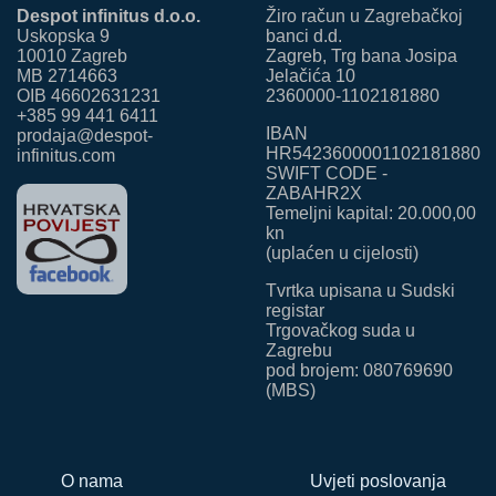
Despot infinitus d.o.o.
Žiro račun u Zagrebačkoj
Uskopska 9
banci d.d.
10010 Zagreb
Zagreb, Trg bana Josipa
MB 2714663
Jelačića 10
OIB 46602631231
2360000-1102181880
+385 99 441 6411
IBAN
prodaja@despot-
HR5423600001102181880
infinitus.com
SWIFT CODE -
ZABAHR2X
Temeljni kapital: 20.000,00
kn
(uplaćen u cijelosti)
Tvrtka upisana u Sudski
registar
Trgovačkog suda u
Zagrebu
pod brojem: 080769690
(MBS)
O nama
Uvjeti poslovanja