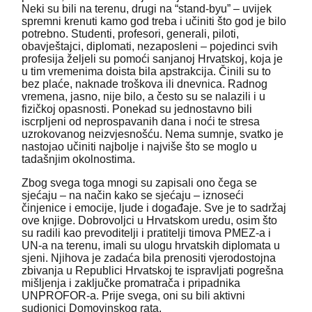
Neki su bili na terenu, drugi na “stand-byu” – uvijek
spremni krenuti kamo god treba i učiniti što god je bilo
potrebno. Studenti, profesori, generali, piloti,
obavještajci, diplomati, nezaposleni – pojedinci svih
profesija željeli su pomoći sanjanoj Hrvatskoj, koja je
u tim vremenima doista bila apstrakcija. Činili su to
bez plaće, naknade troškova ili dnevnica. Radnog
vremena, jasno, nije bilo, a često su se nalazili i u
fizičkoj opasnosti. Ponekad su jednostavno bili
iscrpljeni od neprospavanih dana i noći te stresa
uzrokovanog neizvjesnošću. Nema sumnje, svatko je
nastojao učiniti najbolje i najviše što se moglo u
tadašnjim okolnostima.
Zbog svega toga mnogi su zapisali ono čega se
sjećaju – na način kako se sjećaju – iznoseći
činjenice i emocije, ljude i događaje. Sve je to sadržaj
ove knjige. Dobrovoljci u Hrvatskom uredu, osim što
su radili kao prevoditelji i pratitelji timova PMEZ-a i
UN-a na terenu, imali su ulogu hrvatskih diplomata u
sjeni. Njihova je zadaća bila prenositi vjerodostojna
zbivanja u Republici Hrvatskoj te ispravljati pogrešna
mišljenja i zaključke promatrača i pripadnika
UNPROFOR-a. Prije svega, oni su bili aktivni
sudionici Domovinskog rata.