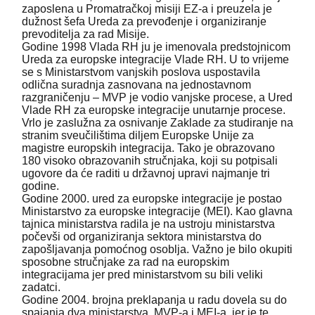
zaposlena u Promatračkoj misiji EZ-a i preuzela je
dužnost šefa Ureda za prevođenje i organiziranje
prevoditelja za rad Misije.
Godine 1998 Vlada RH ju je imenovala predstojnicom
Ureda za europske integracije Vlade RH. U to vrijeme
se s Ministarstvom vanjskih poslova uspostavila
odlična suradnja zasnovana na jednostavnom
razgraničenju – MVP je vodio vanjske procese, a Ured
Vlade RH za europske integracije unutarnje procese.
Vrlo je zaslužna za osnivanje Zaklade za studiranje na
stranim sveučilištima diljem Europske Unije za
magistre europskih integracija. Tako je obrazovano
180 visoko obrazovanih stručnjaka, koji su potpisali
ugovore da će raditi u državnoj upravi najmanje tri
godine.
Godine 2000. ured za europske integracije je postao
Ministarstvo za europske integracije (MEI). Kao glavna
tajnica ministarstva radila je na ustroju ministarstva
počevši od organiziranja sektora ministarstva do
zapošljavanja pomoćnog osoblja. Važno je bilo okupiti
sposobne stručnjake za rad na europskim
integracijama jer pred ministarstvom su bili veliki
zadatci.
Godine 2004. brojna preklapanja u radu dovela su do
spajanja dva ministarstva, MVP-a i MEI-a, jer je te