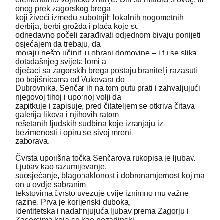
onog prek zagorskog brega
koji živeći između subotnjih lokalnih nogometnih
derbija, berbi grožđa i plaća koje su
odnedavno počeli zarađivati odjednom bivaju ponijeti
osjećajem da trebaju, da
moraju nešto učiniti u obrani domovine – i tu se slika
dotadašnjeg svijeta lomi a
dječaci sa zagorskih brega postaju branitelji razasuti
po bojišnicama od Vukovara do
Dubrovnika. Senčar ih na tom putu prati i zahvaljujući
njegovoj tihoj i upornoj volji da
zapitkuje i zapisuje, pred čitateljem se otkriva čitava
galerija likova i njihovih ratom
rešetanih ljudskih sudbina koje izranjaju iz
bezimenosti i opiru se sivoj mreni
zaborava.
Čvrsta uporišna točka Senčarova rukopisa je ljubav.
Ljubav kao razumijevanje,
suosjećanje, blagonaklonost i dobronamjernost kojima
on u ovdje sabranim
tekstovima čvrsto uvezuje dvije iznimno mu važne
razine. Prva je korijenski duboka,
identitetska i nadahnjujuća ljubav prema Zagorju i
Zagorcima koja se kao pozadinski