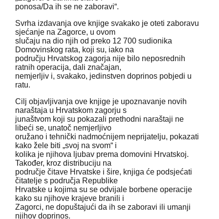
ponosa/Da ih se ne zaboravi“.
Svrha izdavanja ove knjige svakako je oteti zaboravu
sjećanje na Zagorce, u ovom
slučaju na dio njih od preko 12 700 sudionika
Domovinskog rata, koji su, iako na
području Hrvatskog zagorja nije bilo neposrednih
ratnih operacija, dali značajan,
nemjerljiv i, svakako, jedinstven doprinos pobjedi u
ratu.
Cilj objavljivanja ove knjige je upoznavanje novih
naraštaja u Hrvatskom zagorju s
junaštvom koji su pokazali prethodni naraštaji ne
libeći se, unatoč nemjerljivo
oružano i tehnički nadmoćnijem neprijatelju, pokazati
kako žele biti „svoj na svom“ i
kolika je njihova ljubav prema domovini Hrvatskoj.
Također, kroz distribuciju na
područje čitave Hrvatske i šire, knjiga će podsjećati
čitatelje s područja Republike
Hrvatske u kojima su se odvijale borbene operacije
kako su njihove krajeve branili i
Zagorci, ne dopuštajući da ih se zaboravi ili umanji
njihov doprinos.