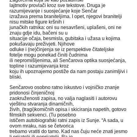
lajtmotiv provlači kroz sve tekstove. Druga je
razumijevanje i suosjećanje koje Senčar
izražava prema braniteljima. I opet, njegovi branitelji
nisu mitske figure kršnih i
junačkih ratnika: oni su nesavršeni, uplašeni, oni ne
znaju gdje idu, bačeni su u
situacije očaja, besmisla, gubitaka i užasa u kojima
pokušavaju preživjeti. Njihove
odluke i (ne)činjenja se iz perspektive čitateljske
fotelje mogu ponekad činiti čudnima
ili nepromišljenima, ali Senčarova optika suosjećanja,
topline i razumijevanja kroz
koju ih upoznajemo postiže da nam postaju zanimljivi i
bliski.
Senčarovo osobno ratno iskustvo i vojničko znanje
pridonosi činjeničnoj
zaokruženosti zapisa, no valja naglasiti i autorovu
vještinu stvaranja dinamičnih,
živih, (tragi)komičnih opisa i skiciranja napetih, gotovo
filmskih sekvenci. (Tu posebno
ističem autobiografski ratni zapis iz Sunje. “A sada, u
ovom mraku, nas se četvorica
trebamo vratiti do tamo. Kad nas čuju neće znati jesmo
li prijatelji ili neprijatelji. Pa je