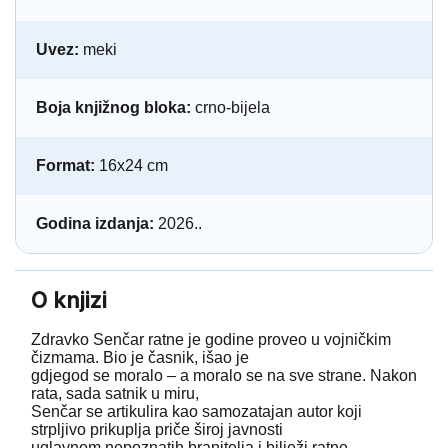
Uvez:
meki
Boja knjižnog bloka:
crno-bijela
Format:
16x24 cm
Godina izdanja:
2026..
O knjizi
Zdravko Senčar ratne je godine proveo u vojničkim
čizmama. Bio je časnik, išao je
gdjegod se moralo – a moralo se na sve strane. Nakon
rata, sada satnik u miru,
Senčar se artikulira kao samozatajan autor koji
strpljivo prikuplja priče široj javnosti
uglavnom nepoznatih branitelja i bilježi ratne