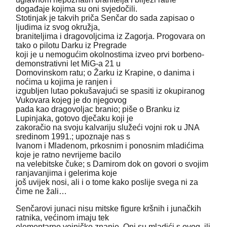
događaje kojima su oni svjedočili.
Stotinjak je takvih priča Senčar do sada zapisao o
ljudima iz svog okružja,
braniteljima i dragovoljcima iz Zagorja. Progovara on
tako o pilotu Darku iz Pregrade
koji je u nemogućim okolnostima izveo prvi borbeno-
demonstrativni let MiG-a 21 u
Domovinskom ratu; o Žarku iz Krapine, o danima i
noćima u kojima je ranjen i
izgubljen lutao pokušavajući se spasiti iz okupiranog
Vukovara kojeg je do njegovog
pada kao dragovoljac branio; piše o Branku iz
Lupinjaka, gotovo dječaku koji je
zakoračio na svoju kalvariju služeći vojni rok u JNA
sredinom 1991.; upoznaje nas s
Ivanom i Mladenom, prkosnim i ponosnim mladićima
koje je ratno nevrijeme bacilo
na velebitske čuke; s Damirom dok on govori o svojim
ranjavanjima i gelerima koje
još uvijek nosi, ali i o tome kako poslije svega ni za
čime ne žali…
Senčarovi junaci nisu mitske figure kršnih i junačkih
ratnika, većinom imaju tek
elementarno vojničko znanje. Oni su mladići s ovog, ili