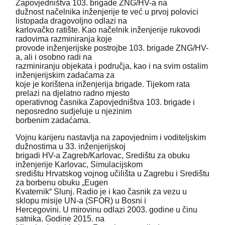
Zapovjedništva 103. brigade ZNG/HV-a na
dužnost načelnika inženjerije te već u prvoj polovici
listopada dragovoljno odlazi na
karlovačko ratište. Kao načelnik inženjerije rukovodi
radovima razminiranja koje
provode inženjerijske postrojbe 103. brigade ZNG/HV-
a, ali i osobno radi na
razminiranju objekata i područja, kao i na svim ostalim
inženjerijskim zadaćama za
koje je korištena inženjerija brigade. Tijekom rata
prelazi na djelatno radno mjesto
operativnog časnika Zapovjedništva 103. brigade i
neposredno sudjeluje u njezinim
borbenim zadaćama.
Vojnu karijeru nastavlja na zapovjednim i voditeljskim
dužnostima u 33. inženjerijskoj
brigadi HV-a Zagreb/Karlovac, Središtu za obuku
inženjerije Karlovac, Simulacijskom
središtu Hrvatskog vojnog učilišta u Zagrebu i Središtu
za borbenu obuku „Eugen
Kvaternik“ Slunj. Radio je i kao časnik za vezu u
sklopu misije UN-a (SFOR) u Bosni i
Hercegovini. U mirovinu odlazi 2003. godine u činu
satnika. Godine 2015. na