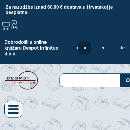
Za narudžbe iznad 60,00 € dostava u Hrvatskoj je
besplatna.
(0)
0 €
Dobrodošli u online
knjižaru Despot Infinitus
hr
en
de
d.o.o.
Pretraga