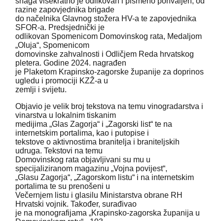
snaga višekratno je odlikovan i pismeno pohvaljen, od
razine zapovjednika brigade
do načelnika Glavnog stožera HV-a te zapovjednika
SFOR-a. Predsjednički je
odlikovan Spomenicom Domovinskog rata, Medaljom
„Oluja“, Spomenicom
domovinske zahvalnosti i Odličjem Reda hrvatskog
pletera. Godine 2024. nagrađen
je Plaketom Krapinsko-zagorske županije za doprinos
ugledu i promociji KZŽ-a u
zemlji i svijetu.
Objavio je velik broj tekstova na temu vinogradarstva i
vinarstva u lokalnim tiskanim
medijima „Glas Zagorja“ i „Zagorski list“ te na
internetskim portalima, kao i putopise i
tekstove o aktivnostima branitelja i braniteljskih
udruga. Tekstovi na temu
Domovinskog rata objavljivani su mu u
specijaliziranom magazinu „Vojna povijest“,
„Glasu Zagorja“, „Zagorskom listu“ i na internetskim
portalima te su prenošeni u
Večernjem listu i glasilu Ministarstva obrane RH
Hrvatski vojnik. Također, surađivao
je na monografijama „Krapinsko-zagorska županija u