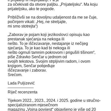
za očekivati da otvore paljbu. „Prijateljsku“. Ma koju
prijateljsku, ako te pogode.
Približivši se na dovoljnu udaljenost da me se čuje,
počinjem vikati: „Hej, ne streljajte,
mi smo stotrejta“)
„Zaborav je pojam koji jezikoslovci opisuju kao
prestanak sjećanja na nekoga ili
nešto. To je iščezavanje, nestajanje iz nečijeg
sjećanja. To je kao kad bi nekoga ili
nešto ogrnuli tamnim pokrovom i prigušili tišinom“,
piše Zdravko Senčar u jednom od
svojih tekstova. Svojim strpljivim radom, i ovom
knjigom, Senčar pobjeđuje
iščezavanje i zaborav.
Srećom.
Lada Puljizević
——————–
Riječ recenzenta
Tijekom 2022., 2023., 2024. i 2025. godine u stručno-
specijaliziranom mjesečnom
magazinu „Vojna povijest“ objavljeno je više od 20