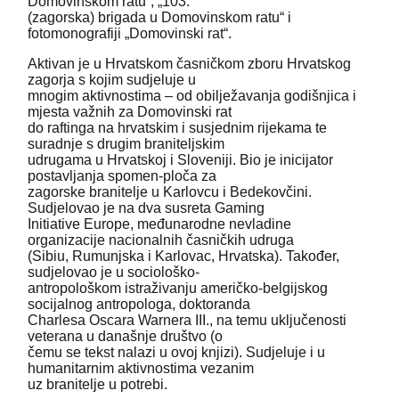
Domovinskom ratu“, „103.
(zagorska) brigada u Domovinskom ratu“ i
fotomonografiji „Domovinski rat“.
Aktivan je u Hrvatskom časničkom zboru Hrvatskog
zagorja s kojim sudjeluje u
mnogim aktivnostima – od obilježavanja godišnjica i
mjesta važnih za Domovinski rat
do raftinga na hrvatskim i susjednim rijekama te
suradnje s drugim braniteljskim
udrugama u Hrvatskoj i Sloveniji. Bio je inicijator
postavljanja spomen-ploča za
zagorske branitelje u Karlovcu i Bedekovčini.
Sudjelovao je na dva susreta Gaming
Initiative Europe, međunarodne nevladine
organizacije nacionalnih časničkih udruga
(Sibiu, Rumunjska i Karlovac, Hrvatska). Također,
sudjelovao je u sociološko-
antropološkom istraživanju američko-belgijskog
socijalnog antropologa, doktoranda
Charlesa Oscara Warnera III., na temu uključenosti
veterana u današnje društvo (o
čemu se tekst nalazi u ovoj knjizi). Sudjeluje i u
humanitarnim aktivnostima vezanim
uz branitelje u potrebi.