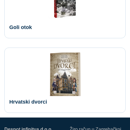
Goli otok
Hrvatski dvorci
Despot infinitus d.o.o.
Žiro račun u Zagrebačkoj