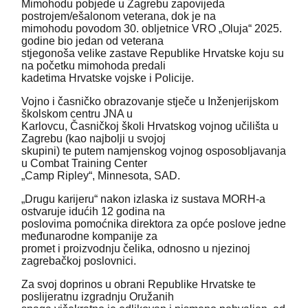
Mimohodu pobjede u Zagrebu zapovijeda
postrojem/ešalonom veterana, dok je na
mimohodu povodom 30. obljetnice VRO „Oluja“ 2025.
godine bio jedan od veterana
stjegonoša velike zastave Republike Hrvatske koju su
na početku mimohoda predali
kadetima Hrvatske vojske i Policije.
Vojno i časničko obrazovanje stječe u Inženjerijskom
školskom centru JNA u
Karlovcu, Časničkoj školi Hrvatskog vojnog učilišta u
Zagrebu (kao najbolji u svojoj
skupini) te putem namjenskog vojnog osposobljavanja
u Combat Training Center
„Camp Ripley“, Minnesota, SAD.
„Drugu karijeru“ nakon izlaska iz sustava MORH-a
ostvaruje idućih 12 godina na
poslovima pomoćnika direktora za opće poslove jedne
međunarodne kompanije za
promet i proizvodnju čelika, odnosno u njezinoj
zagrebačkoj poslovnici.
Za svoj doprinos u obrani Republike Hrvatske te
poslijeratnu izgradnju Oružanih