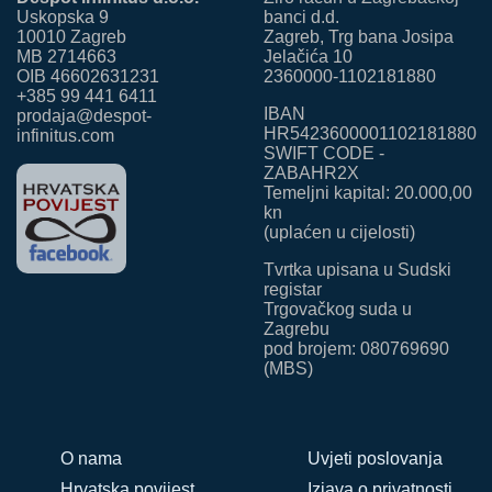
Uskopska 9
banci d.d.
10010 Zagreb
Zagreb, Trg bana Josipa
MB 2714663
Jelačića 10
OIB 46602631231
2360000-1102181880
+385 99 441 6411
IBAN
prodaja@despot-
HR5423600001102181880
infinitus.com
SWIFT CODE -
ZABAHR2X
Temeljni kapital: 20.000,00
kn
(uplaćen u cijelosti)
Tvrtka upisana u Sudski
registar
Trgovačkog suda u
Zagrebu
pod brojem: 080769690
(MBS)
O nama
Uvjeti poslovanja
Hrvatska povijest
Izjava o privatnosti