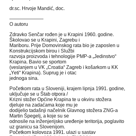
dr.sc. Hrvoje Mandić, doc.
———————
O autoru
Zdravko Senčar rođen je u Krapini 1960. godine.
Školovao se u Krapini, Zagrebu i
Mariboru. Prije Domovinskog rata bio je zaposlen u
Konstrukcijskom birou i Službi
razvoja proizvoda i tehnologije PMP-a „Jedinstvo“
Krapina. Bavio se sportom
(veslanjem u VK „Croatia“ Zagreb i košarkom u KK
„Yeti“ Krapina). Suprug je i otac
jednoga sina.
Početkom rata u Sloveniji, krajem lipnja 1991. godine,
uključuje se u Štab otpora /
Krizni stožer Općine Krapina te u okviru stožera
djeluje na zadaćama koje mu je
dodijelio tadašnji načelnik Glavnog stožera ZNG-a
Martin Špegelj, a koje su se
odnosile na inženjerijsko uređenje teritorija, poglavito
uz granicu sa Slovenijom.
Početkom kolovoza 1991. ulazi u sastav