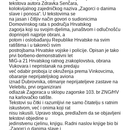
tekstova autora Zdravka Senčara,
kolokvijalnog zajedničkog naziva „Zagorci o danima
slave i ponosa“. U tekstovima se
na jasan i čitljiv način govori o sudionicima
Domovinskog rata s područja Hrvatskog
zagorja koji su svojim djelima, junaštvom i odlučnošću
doprinijeli najprije obrani, a
potom i oslobađanju Republike Hrvatske na svim
ratištima i u takoreći svim
postrojbama Hrvatske vojske i policije. Opisan je tako
prvi borbeno-demonstrativni let
MiG-a 21 Hrvatskog ratnog zrakoplovstva, obrana
Vukovara i nepristanak na predaju
već odabir proboja iz okruženja prema Vinkovcima,
obaranje neprijateljskog aviona
iznad Dubrovnika, otimanje neprijateljeve zastave na
Velebitu, prvi organizirani
odlazak Zagoraca u sklopu zagorske 103. br ZNG/HV
na karlovačko ratište.
Tekstovi su čitki i razumljivi ne samo čitatelju s ratnim
iskustvom, već i onima koji rat
nisu iskusili. Upravo stoga, predlažem da se objavljeni
tekstovi objedine u
jedinstvenu cjelinu, knjigu. Radni naslov knjige bio bi
„Zagorci o danima slave i