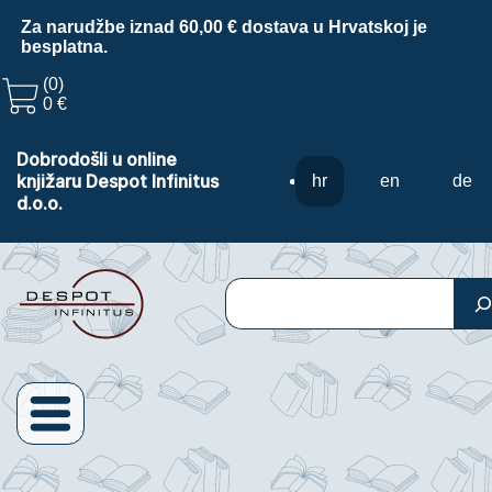
Za narudžbe iznad 60,00 € dostava u Hrvatskoj je
besplatna.
(0)
0 €
Dobrodošli u online
knjižaru Despot Infinitus
hr
en
de
d.o.o.
Pretraga