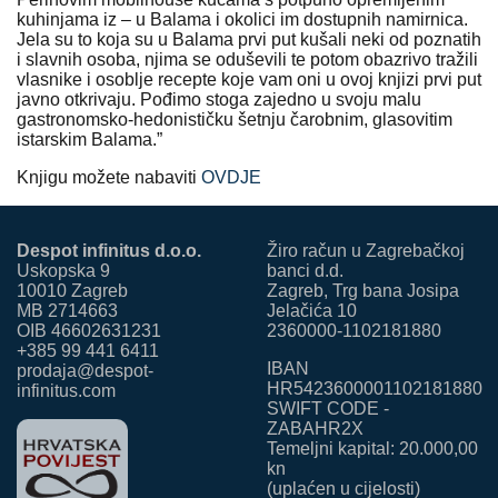
kuhinjama iz – u Balama i okolici im dostupnih namirnica.
Jela su to koja su u Balama prvi put kušali neki od poznatih
i slavnih osoba, njima se oduševili te potom obazrivo tražili
vlasnike i osoblje recepte koje vam oni u ovoj knjizi prvi put
javno otkrivaju. Pođimo stoga zajedno u svoju malu
gastronomsko-hedonističku šetnju čarobnim, glasovitim
istarskim Balama.”
Knjigu možete nabaviti
OVDJE
Despot infinitus d.o.o.
Žiro račun u Zagrebačkoj
Uskopska 9
banci d.d.
10010 Zagreb
Zagreb, Trg bana Josipa
MB 2714663
Jelačića 10
OIB 46602631231
2360000-1102181880
+385 99 441 6411
IBAN
prodaja@despot-
HR5423600001102181880
infinitus.com
SWIFT CODE -
ZABAHR2X
Temeljni kapital: 20.000,00
kn
(uplaćen u cijelosti)