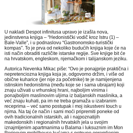
U nakladi Despot infinitusa upravo je izašla nova,
jedinstvena knjiga – “Hedonistički vodič kroz Istru (1) –
Bale-Valle”, i u podnaslovu “Gastronomsko-turistički
kompas”. To je prva od nekoliko budućih knjiga koje će na
isti način obraditi različite istarske regije. Sve knjige bit će
na hrvatskom, engleskom, njemačkom i talijanskom jeziku.
Autorica Nevenka Mikac piše: “Ovo je ponajprije praktična i
nepretenciozna knjiga koja je, odgovorno držim, i više od
obične kuharice (jer nije za početnike) te je namijenjena
istinskim hedonistima (među koje se i sama ubrajam) koji
znaju uživati u vrhunskoj hrani, najboljim vinima i
ponajboljim maslinovim uljima iz baljanskih maslinika, a
već znaju kuhati, pa im ne treba gramaža u izabranim
receprima – već samo postupak i moj iskustveni touch u
njima. Na taj će način i sami moći pripremiti poneke od
ovih tradicionalnih istarskih, ali i najpoznatijih
makedonskih i regionalnih hrvatskih jela u svojim
iznajmljenim apartmanima u Balama i luksuznim im Mon
Perinovim mobilhouse kućama s potpuno opremljenim