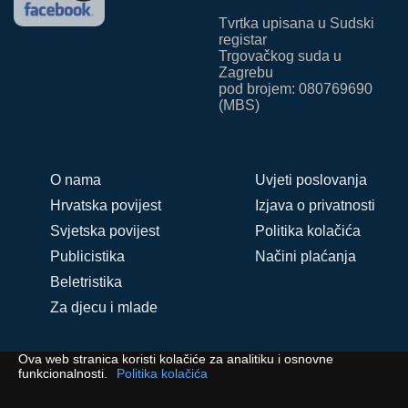
Tvrtka upisana u Sudski
registar
Trgovačkog suda u
Zagrebu
pod brojem: 080769690
(MBS)
O nama
Uvjeti poslovanja
Hrvatska povijest
Izjava o privatnosti
Svjetska povijest
Politika kolačića
Publicistika
Načini plaćanja
Beletristika
Za djecu i mlade
Ova web stranica koristi kolačiće za analitiku i osnovne
© Despot Infinitus d.o.o. 2025.-2026. Sva prava pridržana.
funkcionalnosti.
Politika kolačića